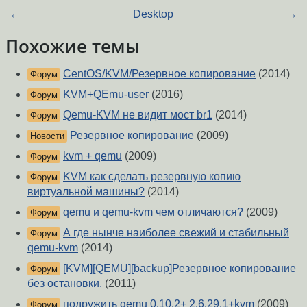
←
Desktop
→
Похожие темы
CentOS/KVM/Резервное копирование
(2014)
Форум
KVM+QEmu-user
(2016)
Форум
Qemu-KVM не видит мост br1
(2014)
Форум
Резервное копирование
(2009)
Новости
kvm + qemu
(2009)
Форум
KVM как сделать резервную копию
Форум
виртуальной машины?
(2014)
qemu и qemu-kvm чем отличаются?
(2009)
Форум
А где нынче наиболее свежий и стабильный
Форум
qemu-kvm
(2014)
[KVM][QEMU][backup]Резервное копирование
Форум
без остановки.
(2011)
подружить qemu 0.10.2+ 2.6.29.1+kvm
(2009)
Форум