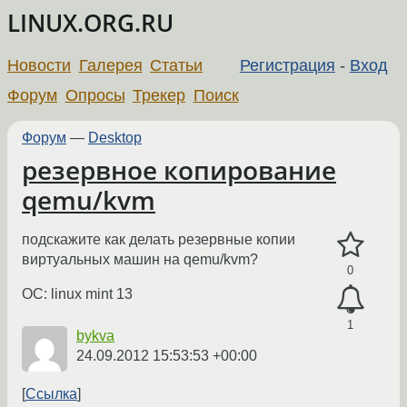
LINUX.ORG.RU
Новости
Галерея
Статьи
Регистрация
-
Вход
Форум
Опросы
Трекер
Поиск
Форум
—
Desktop
резервное копирование
qemu/kvm
подскажите как делать резервные копии
виртуальных машин на qemu/kvm?
0
ОС: linux mint 13
1
bykva
24.09.2012 15:53:53 +00:00
Ссылка