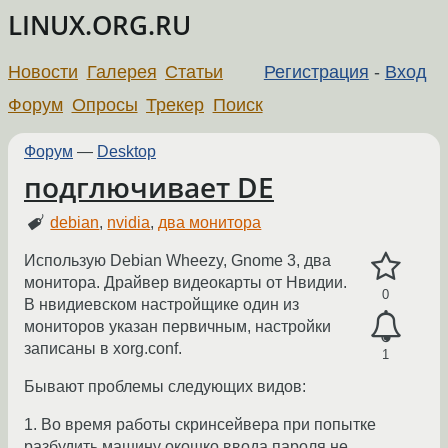
LINUX.ORG.RU
Новости
Галерея
Статьи
Регистрация
-
Вход
Форум
Опросы
Трекер
Поиск
Форум
—
Desktop
подглючивает DE
debian
,
nvidia
,
два монитора
Использую Debian Wheezy, Gnome 3, два
монитора. Драйвер видеокарты от Нвидии.
0
В нвидиевском настройщике один из
мониторов указан первичным, настройки
записаны в xorg.conf.
1
Бывают проблемы следующих видов:
1. Во время работы скринсейвера при попытке
разбудить машину окошко ввода пароля не