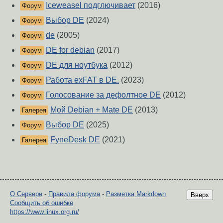
Iceweasel подглючивает
(2016)
Форум
Выбор DE
(2024)
Форум
de
(2005)
Форум
DE for debian
(2017)
Форум
DE для ноутбука
(2012)
Форум
Работа exFAT в DE.
(2023)
Форум
Голосование за дефолтное DE
(2012)
Форум
Мой Debian + Mate DE
(2013)
Галерея
Выбор DE
(2025)
Форум
FyneDesk DE
(2021)
Галерея
О Сервере
-
Правила форума
-
Разметка Markdown
Вверх
Сообщить об ошибке
https://www.linux.org.ru/