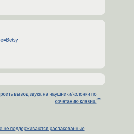
ase=Betsy
роить вывод звука на наушники/колонки по
→
сочетанию клавиш
ьше не поддерживаются распакованные