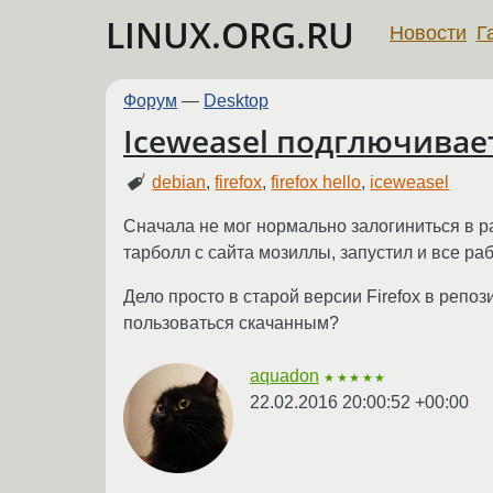
LINUX.ORG.RU
Новости
Г
Форум
—
Desktop
Iceweasel подглючивае
debian
,
firefox
,
firefox hello
,
iceweasel
Сначала не мог нормально залогиниться в ра
тарболл с сайта мозиллы, запустил и все раб
Дело просто в старой версии Firefox в репоз
пользоваться скачанным?
aquadon
★★★★★
22.02.2016 20:00:52 +00:00