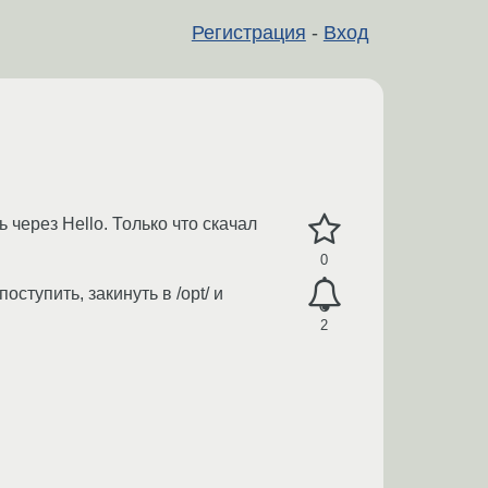
Регистрация
-
Вход
через Hello. Только что скачал
0
ступить, закинуть в /opt/ и
2