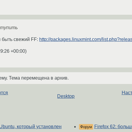
оступить
 быть свежий FF:
http://packages.linuxmint.com/list.php?rele
19:26 +00:00
)
ему. Тема перемещена в архив.
ются
Наст
Desktop
 Ubuntu, который установлен
Firefox 62: бол
Форум