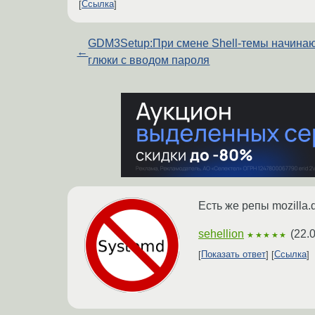
Ссылка
GDM3Setup:При смене Shell-темы начина
←
глюки с вводом пароля
Есть же репы mozilla.
sehellion
(
22.
★★★★★
Показать ответ
Ссылка