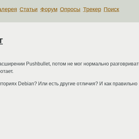
алерея
Статьи
Форум
Опросы
Трекер
Поиск
т
сширении Pushbullet, потом не мог нормально разговривать 
отает.
иториях Debian? Или есть другие отличия? И как правильно по