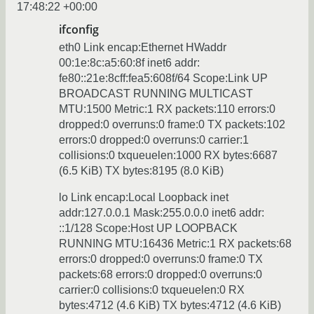
17:48:22 +00:00
ifconfig
eth0 Link encap:Ethernet HWaddr
00:1e:8c:a5:60:8f inet6 addr:
fe80::21e:8cff:fea5:608f/64 Scope:Link UP
BROADCAST RUNNING MULTICAST
MTU:1500 Metric:1 RX packets:110 errors:0
dropped:0 overruns:0 frame:0 TX packets:102
errors:0 dropped:0 overruns:0 carrier:1
collisions:0 txqueuelen:1000 RX bytes:6687
(6.5 KiB) TX bytes:8195 (8.0 KiB)
lo Link encap:Local Loopback inet
addr:127.0.0.1 Mask:255.0.0.0 inet6 addr:
::1/128 Scope:Host UP LOOPBACK
RUNNING MTU:16436 Metric:1 RX packets:68
errors:0 dropped:0 overruns:0 frame:0 TX
packets:68 errors:0 dropped:0 overruns:0
carrier:0 collisions:0 txqueuelen:0 RX
bytes:4712 (4.6 KiB) TX bytes:4712 (4.6 KiB)