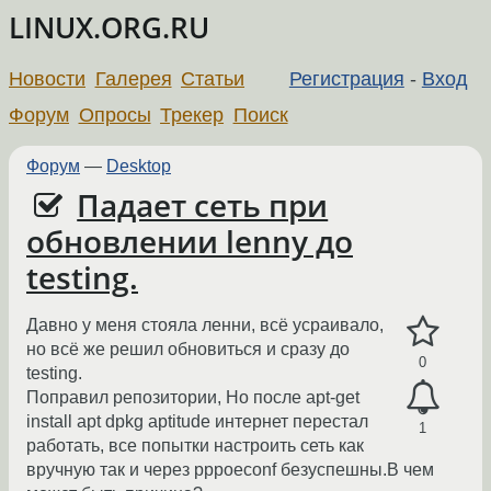
LINUX.ORG.RU
Новости
Галерея
Статьи
Регистрация
-
Вход
Форум
Опросы
Трекер
Поиск
Форум
—
Desktop
Падает сеть при
обновлении lenny до
testing.
Давно у меня стояла ленни, всё усраивало,
но всё же решил обновиться и сразу до
0
testing.
Поправил репозитории, Но после apt-get
install apt dpkg aptitude интернет перестал
1
работать, все попытки настроить сеть как
вручную так и через pppoeconf безуспешны.В чем