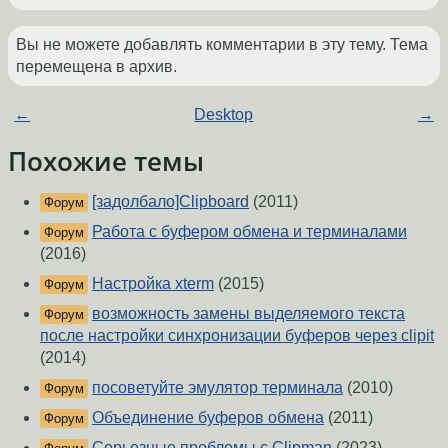
Вы не можете добавлять комментарии в эту тему. Тема
перемещена в архив.
←
Desktop
→
Похожие темы
[задолбало]Clipboard
(2011)
Форум
Работа с буфером обмена и терминалами
Форум
(2016)
Настройка xterm
(2015)
Форум
возможность замены выделяемого текста
Форум
после настройки синхронизации буферов через clipit
(2014)
посоветуйте эмулятор терминала
(2010)
Форум
Объединение буферов обмена
(2011)
Форум
Серьезные проблемы с Clipman
(2023)