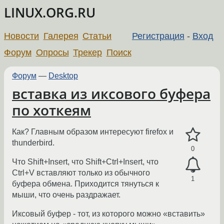
LINUX.ORG.RU
Новости
Галерея
Статьи
Регистрация
-
Вход
Форум
Опросы
Трекер
Поиск
Форум
—
Desktop
вставка из иксового буфера
по хоткеям
Как? Главным образом интересуют firefox и
thunderbird.
0
Что Shift+Insert, что Shift+Ctrl+Insert, что
Ctrl+V вставляют только из обычного
1
буфера обмена. Приходится тянуться к
мыши, что очень раздражает.
Иксовый буфер - тот, из которого можно «вставить»