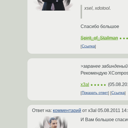
xsel, xdotool.
Спасибо большое
Spirit_of_Stallman
★★
Ссылка
>заранее забиндены
Рекомендую XCompos
x3al
(
05.08.20
★★★★★
Показать ответ
Ссылка
Ответ на:
комментарий
от x3al
05.08.2011 14
И Вам большое спаси