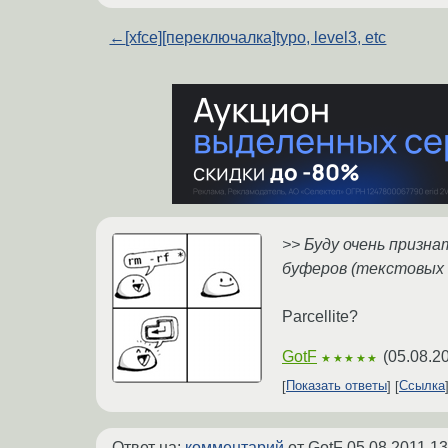
←
[xfce][переключалка]typo, level3, etc
>> Буду очень призна
буферов (текстовых 
Parcellite?
GotF
(
05.08.2
★★★★★
Показать ответы
Ссылка
Ответ на:
комментарий
от GotF
05.08.2011 13