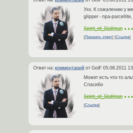
Ухх. К сожалению у мен
glipper - пра-parcelli
Spirit_of_Stallman
★★
Показать ответ
Ссылка
Ответ на:
комментарий
от GotF
05.08.2011 13
Может есть что-то ал
Спасибо
Spirit_of_Stallman
★★
Ссылка