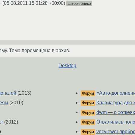
(
05.08.2011 15:01:28 +00:00
)
автор топика
★
ему. Тема перемещена в архив.
Desktop
лопатой
(2013)
«Авто-дополнени
Форум
кеям
(2010)
Клавиатура для 
Форум
dwm — о хоткеях
Форум
er
(2012)
Отвалилась поло
Форум
)
vncviewer пробро
Форум