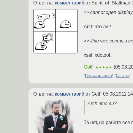
Ответ на:
комментарий
от Spirit_of_Stallman
>> cannot open display
Arch что ли?
>> Или уже сесть и 
xsel, xdotool.
GotF
(
05.08.2
★★★★★
Показать ответ
Ссылка
Ответ на:
комментарий
от GotF
05.08.2011 14
Arch что ли?
Та нет, на работе все