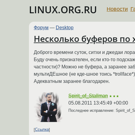
LINUX.ORG.RU
Новости
Г
Форум
—
Desktop
Несколько буферов по 
Доброго времени суток, ситхи и джедаи лора
Буду очень признателен, если кто-то подска
частности)? Можно не буфера, а заранее заб
мультиДЕшное (не кде-шное тоись *trollface*)
Адекватным заранее благодарен.
Spirit_of_Stallman
★★★
05.08.2011 13:45:49 +00:00
Последнее исправление: Spirit_of_
Ссылка