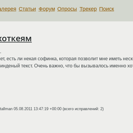
алерея
Статьи
Форум
Опросы
Трекер
Поиск
хоткеям
.
жет, есть ли некая софинка, которая позволит мне иметь нес
инденый текст. Очень важно, что бы вызывалось именно хот
Stallman
05.08.2011 13:47:19 +00:00
(всего исправлений: 2)