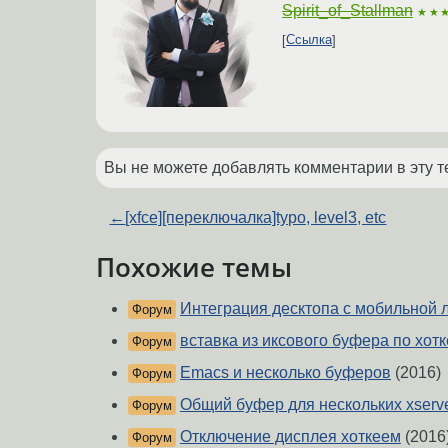
Spirit_of_Stallman
★★
Ссылка
Вы не можете добавлять комментарии в эту т
←
[xfce][переключалка]typo, level3, etc
Похожие темы
Интеграция десктопа с мобильной 
Форум
вставка из иксового буфера по хот
Форум
Emacs и несколько буферов
(2016)
Форум
Общий буфер для нескольких xserv
Форум
Отключение дисплея хоткеем
(2016
Форум