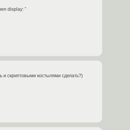
en display: "
ть и скриптовыми костылями сделать?)