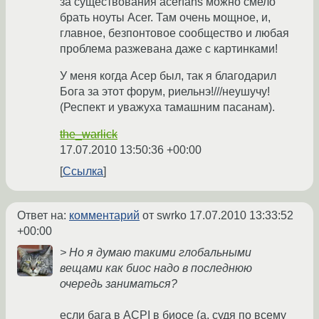
за существования acerfans можно смело
брать ноуты Acer. Там очень мощное, и,
главное, безпонтовое сообщество и любая
проблема разжевана даже с картинками!
У меня когда Асер был, так я благодарил
Бога за этот форум, риельнэ!///неушучу!
(Респект и уважуха тамашним пасанам).
the_warlick
17.07.2010 13:50:36 +00:00
Ссылка
Ответ на:
комментарий
от swrko
17.07.2010 13:33:52
+00:00
> Но я думаю такими глобальными
вещами как биос надо в последнюю
очередь заниматься?
если бага в ACPI в биосе (а, судя по всему