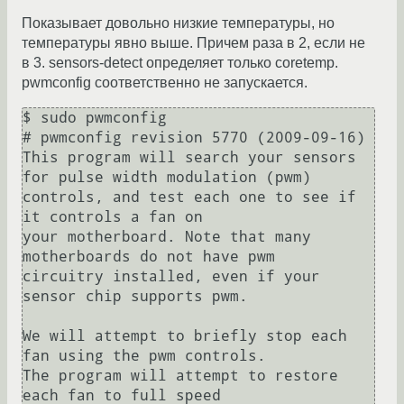
Показывает довольно низкие температуры, но
температуры явно выше. Причем раза в 2, если не
в 3. sensors-detect определяет только coretemp.
pwmconfig соответственно не запускается.
$ sudo pwmconfig

# pwmconfig revision 5770 (2009-09-16)

This program will search your sensors 
for pulse width modulation (pwm)

controls, and test each one to see if 
it controls a fan on

your motherboard. Note that many 
motherboards do not have pwm

circuitry installed, even if your 
sensor chip supports pwm.

We will attempt to briefly stop each 
fan using the pwm controls.

The program will attempt to restore 
each fan to full speed
