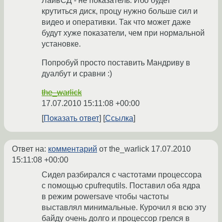
ЛайвСД - не показатель. Ибо будет
крутиться диск, процу нужно больше сил и
видео и оперативки. Так что может даже
будут хуже показатели, чем при нормальной
установке.
Попробуй просто поставить Мандриву в
дуалбут и сравни :)
the_warlick
17.07.2010 15:11:08 +00:00
Показать ответ
Ссылка
Ответ на:
комментарий
от the_warlick
17.07.2010
15:11:08 +00:00
Сидел разбирался с частотами процессора
с помощью cpufrequtils. Поставил оба ядра
в режим powersave чтобы частоты
выставлял минимальные. Курочил я всю эту
байду очень долго и процессор грелся в