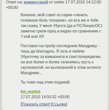
Ответ на:
комментарий
от swrko
17.07.2010 14:12:00
+00:00
Конечно, мой совет из серии «лечить
головную боль топором», но все же я тебе
так скажу. У меня Убунта (да и ПСЛинуксОС)
заметно грели проц и видео по сравнению с
7-кой или ХР.
Поставил на пробу последнюю Мандриву -
тишь да благодать. Я хоть и люблю
Убунточку за комьюнити и свистопеределки,
но все более и более склоняюсь пусть к
скучноватой, но вылизанной в этом аспекте
Мандриве...
Ты тоже над этим подумай.
the_warlick
17.07.2010 14:50:32 +00:00
Показать ответ
Ссылка