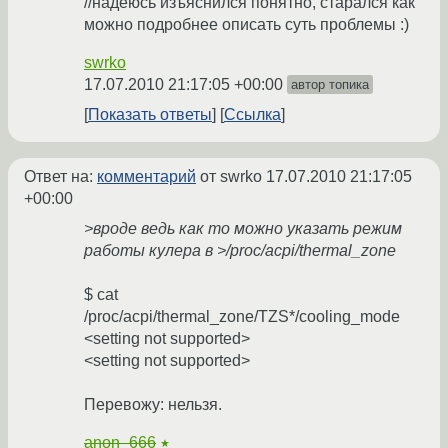
//надеюсь изъяснился понятно, старался как
можно подробнее описать суть проблемы :)
swrko
17.07.2010 21:17:05 +00:00
автор топика
Показать ответы
Ссылка
Ответ на:
комментарий
от swrko
17.07.2010 21:17:05
+00:00
>вроде ведь как то можно указать режим
работы кулера в >/proc/acpi/thermal_zone
$ cat
/proc/acpi/thermal_zone/TZS*/cooling_mode
<setting not supported>
<setting not supported>
Перевожу: нельзя.
anon_666
★