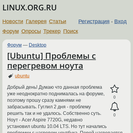
LINUX.ORG.RU
Новости
Галерея
Статьи
Регистрация
-
Вход
Форум
Опросы
Трекер
Поиск
Форум
—
Desktop
[Ubuntu] Проблемы с
перегревом ноута
ubuntu
Добрый день! Думаю что данная проблема
уже неоднократно поднималась на форуме,
0
поэтому прошу сразу камнями не
забрасывать. Гуглил 2 дня - проблему
решить так и не удалось. Собственно суть.
0
Ноут - Acer Aspire 7720G, недавно
установил ubuntu 10.04 LTS. Но тут начались
проблемки с нагревом ноутбука. Порой нагревается