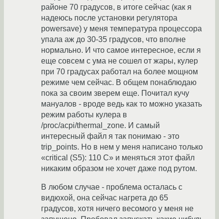
районе 70 градусов, в итоге сейчас (как я
надеюсь после установки регулятора
powersave) у меня температура процессора
упала аж до 30-35 градусов, что вполне
нормально. И что самое интересное, если я
еще совсем с ума не сошел от жары, кулер
при 70 градусах работал на более мощном
режиме чем сейчас. В общем понаблюдаю
пока за своим зверем еще. Почитал кучу
мануалов - вроде ведь как то можно указать
режим работы кулера в
/proc/acpi/thermal_zone. И самый
интересный файл я так понимаю - это
trip_points. Но в нем у меня написано только
«critical (S5): 110 C» и меняться этот файл
никаким образом не хочет даже под рутом.
В любом случае - проблема осталась с
видюхой, она сейчас нагрета до 65
градусов, хотя ничего весомого у меня не