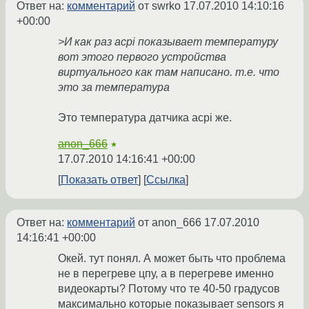
Ответ на:
комментарий
от swrko
17.07.2010 14:10:16
+00:00
>И как раз acpi показывает температуру
вот этого первого устройства
виртуального как там написано. т.е. что
это за температура
Это температура датчика acpi же.
anon_666
★
17.07.2010 14:16:41 +00:00
Показать ответ
Ссылка
Ответ на:
комментарий
от anon_666
17.07.2010
14:16:41 +00:00
Окей. тут понял. А может быть что проблема
не в перегреве цпу, а в перегреве именно
видеокарты? Потому что те 40-50 градусов
максимально которые показывает sensors я