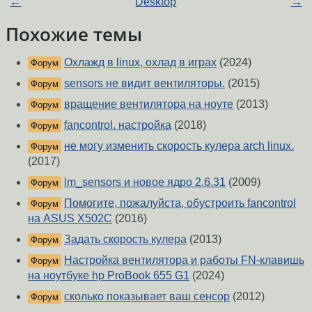
←
Desktop
→
Похожие темы
Охлажд в linux, охлад в играх
(2024)
Форум
sensors не видит вентиляторы.
(2015)
Форум
вращение вентилятора на ноуте
(2013)
Форум
fancontrol. настройка
(2018)
Форум
не могу изменить скорость кулера arch linux.
Форум
(2017)
lm_sensors и новое ядро 2.6.31
(2009)
Форум
Помогите, пожалуйста, обустроить fancontrol
Форум
на ASUS X502C
(2016)
Задать скорость кулера
(2013)
Форум
Настройка вентилятора и работы FN-клавишь
Форум
на ноутбуке hp ProBook 655 G1
(2024)
сколько показывает ваш сенсор
(2012)
Форум