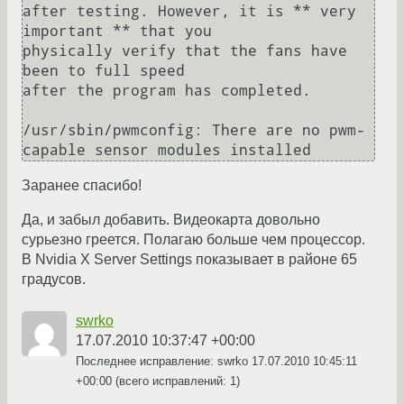
after testing. However, it is ** very 
important ** that you

physically verify that the fans have 
been to full speed

after the program has completed.

/usr/sbin/pwmconfig: There are no pwm-
capable sensor modules installed
Заранее спасибо!
Да, и забыл добавить. Видеокарта довольно
сурьезно греется. Полагаю больше чем процессор.
В Nvidia X Server Settings показывает в районе 65
градусов.
swrko
17.07.2010 10:37:47 +00:00
Последнее исправление: swrko
17.07.2010 10:45:11
+00:00
(всего исправлений: 1)