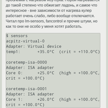
до такой степено что обжигает ладонь, и самое что
интересное - вне зависимости от нагрева кулер
работает очень слабо, либо вообще отключается.
Читал про lm-sensors, fancontrol и прочие штуки, но
как то они не особо у меня хотят работать.
$ sensors

acpitz-virtual-0

Adapter: Virtual device

temp1:       +35.0°C  (crit = +110.0°C)                  

coretemp-isa-0000

Adapter: ISA adapter

Core 0:      +25.0°C  (high = +100.0°C, 
crit = +100.0°C)  

coretemp-isa-0001

Adapter: ISA adapter

Core 1:      +26.0°C  (high = +100.0°C, 