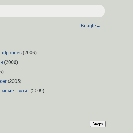
Beagle
→
eadphones
(2006)
он
(2006)
5)
acer
(2005)
темные звуки..
(2009)
Вверх