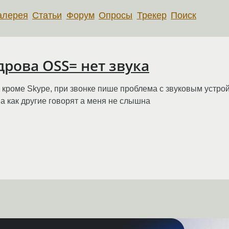
алерея
Статьи
Форум
Опросы
Трекер
Поиск
дрова OSS= нет звука
е кроме Skype, при звонке пише проблема с звуковым устрой
шна как другие говорят а меня не слышна