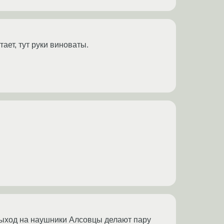
ает, тут руки виноваты.
 выход на наушники Алсовцы делают пару