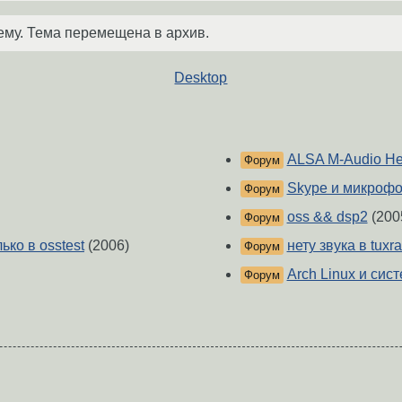
ему. Тема перемещена в архив.
Desktop
ALSA M-Audio H
Форум
Skype и микроф
Форум
oss && dsp2
(200
Форум
ко в osstest
(2006)
нету звука в tuxr
Форум
Arch Linux и сис
Форум