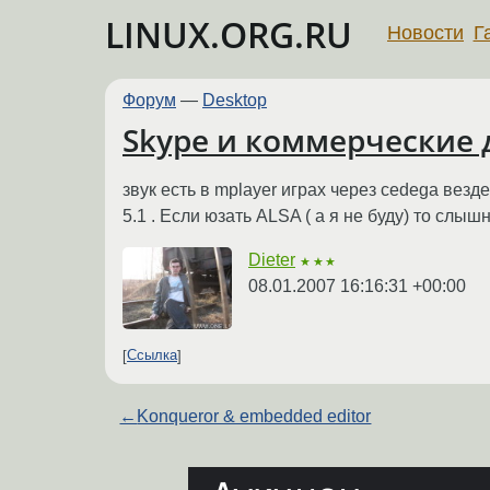
LINUX.ORG.RU
Новости
Г
Форум
—
Desktop
Skype и коммерческие 
звук есть в mplayer играх через cedega везд
5.1 . Если юзать ALSA ( а я не буду) то слы
Dieter
★★★
08.01.2007 16:16:31 +00:00
Ссылка
←
Konqueror & embedded editor