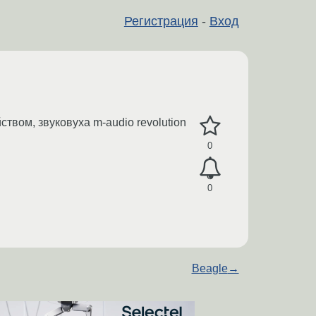
Регистрация
-
Вход
ством, звуковуха m-audio revolution
0
0
Beagle
→