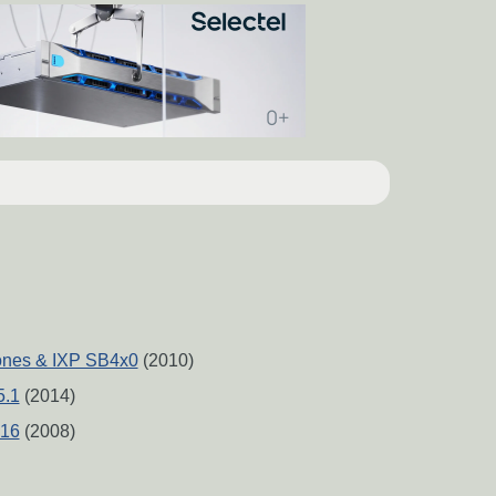
ones & IXP SB4x0
(2010)
5.1
(2014)
.16
(2008)