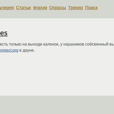
алерея
Статьи
Форум
Опросы
Трекер
Поиск
es
к есть только на выходе калонок, у наушников собсвенный вых
roject.org
в дауне.