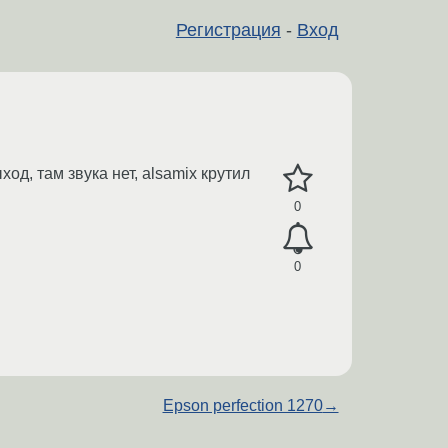
Регистрация
-
Вход
од, там звука нет, alsamix крутил
0
0
Epson perfection 1270
→