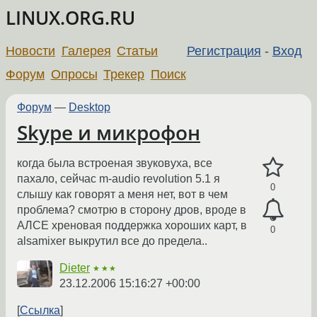
LINUX.ORG.RU
Новости
Галерея
Статьи
Регистрация
-
Вход
Форум
Опросы
Трекер
Поиск
Форум
—
Desktop
Skype и микрофон
когда была встроеная звуковуха, все
пахало, сейчас m-audio revolution 5.1 я
0
слышу как говорят а меня нет, вот в чем
проблема? смотрю в сторону дров, вроде в
АЛСЕ хреновая поддержка хороших карт, в
0
alsamixer выкрутил все до предела..
Dieter
★★★
23.12.2006 15:16:27 +00:00
Ссылка