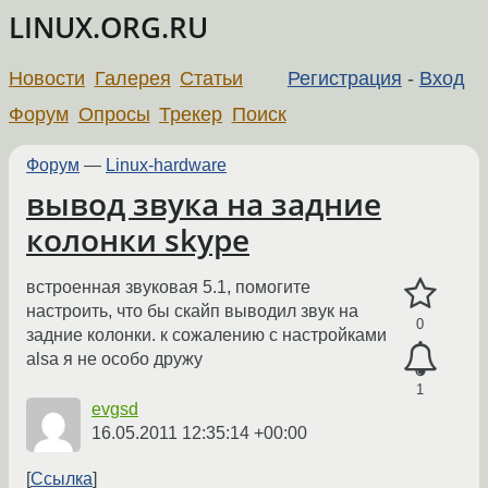
LINUX.ORG.RU
Новости
Галерея
Статьи
Регистрация
-
Вход
Форум
Опросы
Трекер
Поиск
Форум
—
Linux-hardware
вывод звука на задние
колонки skype
встроенная звуковая 5.1, помогите
настроить, что бы скайп выводил звук на
0
задние колонки. к сожалению с настройками
alsa я не особо дружу
1
evgsd
16.05.2011 12:35:14 +00:00
Ссылка