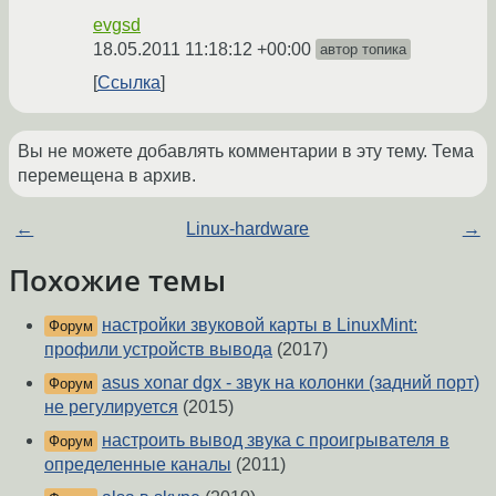
evgsd
18.05.2011 11:18:12 +00:00
автор топика
Ссылка
Вы не можете добавлять комментарии в эту тему. Тема
перемещена в архив.
←
Linux-hardware
→
Похожие темы
настройки звуковой карты в LinuxMint:
Форум
профили устройств вывода
(2017)
asus xonar dgx - звук на колонки (задний порт)
Форум
не регулируется
(2015)
настроить вывод звука с проигрывателя в
Форум
определенные каналы
(2011)