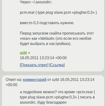
Через ~/.asoundrc:
pcm.rear { type plug slave.pcm «plughw:0,3» }
вместо 0,3 подставить нужное.
Перед запуском скайпа прописывать этот
«rear» как «!default» (это если его нелбзя
будет выбрать в настройках).
uzbl
★
16.05.2011 13:23:14 +00:00
Показать ответ
Ссылка
Ответ на:
комментарий
от uzbl
16.05.2011 13:23:14
+00:00
а подробнее можно? что кроме >pcm.rear {
type plug slave.pcm «plughw:0,3» } писать в
asoundrc, буду благодарен