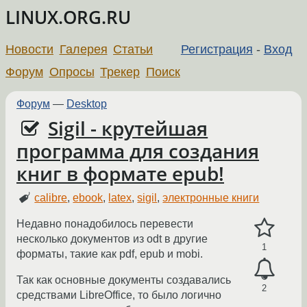
LINUX.ORG.RU
Новости
Галерея
Статьи
Регистрация
-
Вход
Форум
Опросы
Трекер
Поиск
Форум
—
Desktop
Sigil - крутейшая
программа для создания
книг в формате epub!
calibre
,
ebook
,
latex
,
sigil
,
электронные книги
Недавно понадобилось перевести
несколько документов из odt в другие
1
форматы, такие как pdf, epub и mobi.
Так как основные документы создавались
2
средствами LibreOffice, то было логично