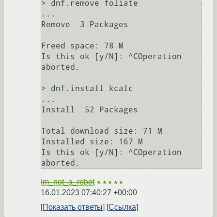
> dnf.remove foliate

...

Remove  3 Packages

Freed space: 78 M

Is this ok [y/N]: ^COperation 
aborted.

> dnf.install kcalc

...

Install  52 Packages

Total download size: 71 M

Installed size: 167 M

Is this ok [y/N]: ^COperation 
Im_not_a_robot
★★★★★
16.01.2023 07:40:27 +00:00
Показать ответы
Ссылка