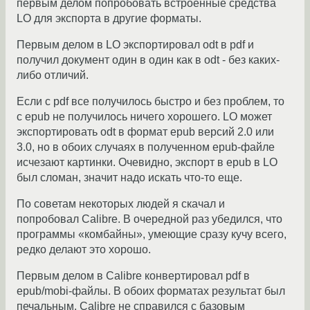
первым делом попробовать встроенные средства
LO для экспорта в другие форматы.
Первым делом в LO экспортировал odt в pdf и
получил документ один в один как в odt - без каких-
либо отличий.
Если с pdf все получилось быстро и без проблем, то
с epub не получилось ничего хорошего. LO может
экспортировать odt в формат epub версий 2.0 или
3.0, но в обоих случаях в полученном epub-файле
исчезают картинки. Очевидно, экспорт в epub в LO
был сломан, значит надо искать что-то еще.
По советам некоторых людей я скачал и
попробовал Calibre. В очередной раз убедился, что
программы «комбайны», умеющие сразу кучу всего,
редко делают это хорошо.
Первым делом в Calibre конвертировал pdf в
epub/mobi-файлы. В обоих форматах результат был
печальным. Calibre не справился с базовым