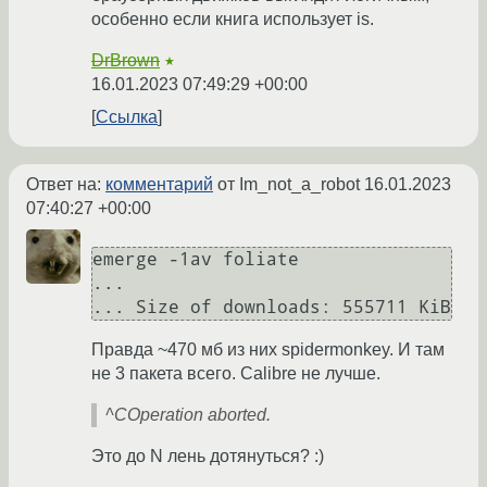
особенно если книга использует is.
DrBrown
★
16.01.2023 07:49:29 +00:00
Ссылка
Ответ на:
комментарий
от Im_not_a_robot
16.01.2023
07:40:27 +00:00
emerge -1av foliate

...

Правда ~470 мб из них spidermonkey. И там
не 3 пакета всего. Calibre не лучше.
^COperation aborted.
Это до N лень дотянуться? :)