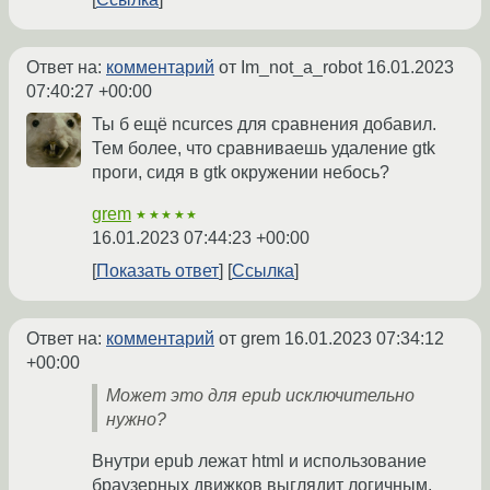
Ответ на:
комментарий
от Im_not_a_robot
16.01.2023
07:40:27 +00:00
Ты б ещё ncurces для сравнения добавил.
Тем более, что сравниваешь удаление gtk
проги, сидя в gtk окружении небось?
grem
★★★★★
16.01.2023 07:44:23 +00:00
Показать ответ
Ссылка
Ответ на:
комментарий
от grem
16.01.2023 07:34:12
+00:00
Может это для epub исключительно
нужно?
Внутри epub лежат html и использование
браузерных движков выглядит логичным,