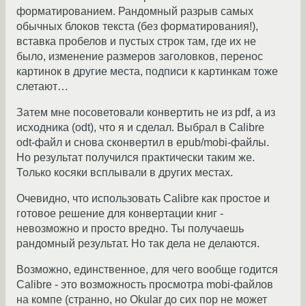
форматированием. Рандомный разрыв самых
обычных блоков текста (без форматирования!),
вставка пробелов и пустых строк там, где их не
было, изменение размеров заголовков, перенос
картинок в другие места, подписи к картинкам тоже
слетают…
Затем мне посоветовали конвертить не из pdf, а из
исходника (odt), что я и сделал. Выбрал в Calibre
odt-файл и снова сконвертил в epub/mobi-файлы.
Но результат получился практически таким же.
Только косяки всплывали в других местах.
Очевидно, что использовать Calibre как простое и
готовое решение для конвертации книг -
невозможно и просто вредно. Ты получаешь
рандомный результат. Но так дела не делаются.
Возможно, единственное, для чего вообще годится
Calibre - это возможность просмотра mobi-файлов
на компе (странно, но Okular до сих пор не может