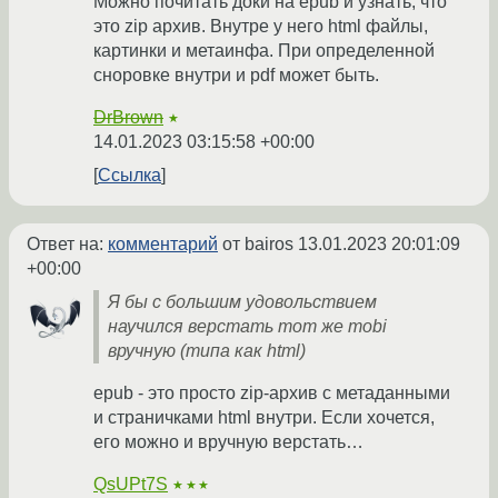
Можно почитать доки на epub и узнать, что
это zip архив. Внутре у него html файлы,
картинки и метаинфа. При определенной
сноровке внутри и pdf может быть.
DrBrown
★
14.01.2023 03:15:58 +00:00
Ссылка
Ответ на:
комментарий
от bairos
13.01.2023 20:01:09
+00:00
Я бы с большим удовольствием
научился верстать тот же mobi
вручную (типа как html)
epub - это просто zip-архив с метаданными
и страничками html внутри. Если хочется,
его можно и вручную верстать…
QsUPt7S
★★★