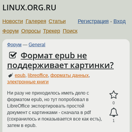
LINUX.ORG.RU
Новости
Галерея
Статьи
Регистрация
-
Вход
Форум
Опросы
Трекер
Поиск
Форум
—
General
Формат epub не
поддерживает картинки?
epub
,
libreoffice
,
форматы данных
,
электронные книги
Ни разу не приходилось иметь дело с
форматом epub, но тут попробовал в
0
LibreOffice экспортировать простой
документ с картинками - сначала в pdf
(сохранилось и показывается все как есть),
1
затем в epub.