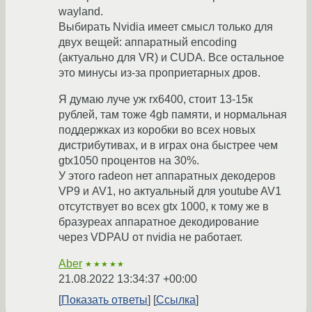
wayland.
Выбирать Nvidia имеет смысл только для
двух вещей: аппаратный encoding
(актуально для VR) и CUDA. Все остальное
это минусы из-за проприетарных дров.
Я думаю луче уж rx6400, стоит 13-15к
рублей, там тоже 4gb памяти, и нормальная
поддержках из коробки во всех новых
дистрибутивах, и в играх она быстрее чем
gtx1050 процентов на 30%.
У этого radeon нет аппаратных декодеров
VP9 и AV1, но актуальный для youtube AV1
отсутствует во всех gtx 1000, к тому же в
бразуреах аппаратное декодирование
через VDPAU от nvidia не работает.
Aber
★★★★★
21.08.2022 13:34:37 +00:00
Показать ответы
Ссылка