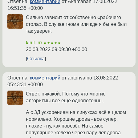
Ответ на:
комментарий
от Akamanah
17.08.2022
16:51:35 +00:00
Сильно зависит от собственно «рабочего
стола». В случае гнома или кде я бы не был
так уверен.
kirill_rrr
★★★★★
20.08.2022 09:09:30 +00:00
Ссылка
Ответ на:
комментарий
от antonvaino
18.08.2022
05:43:31 +00:00
Ответ: никакой. Потому что многие
алгоритмы всё ещё однопоточны.
А с 3Д ускорением на линуксах всё в целом
нормально. Хорошие дрова - всё супер,
плохие - ну, как повезёт. На самое
популярное железо через пару лет дрова