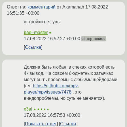
Ответ на:
комментарий
от Akamanah
17.08.2022
16:51:35 +00:00
встройки нет, увы
bad_master
★
17.08.2022 16:52:27 +00:00
автор топика
Ссылка
Должна быть любая, в спеках которой есть
4к вывод. На совсем бюджетных затычках
могут быть проблемы с
любыми
шейдерами
(см.
https://github.com/mpv-
player/mpv/issues/7478
, это
виндопроблемы, но суть не меняется).
x3al
★★★★★
17.08.2022 16:57:53 +00:00
Показать ответ
Ссылка