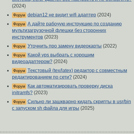
(2024)
debian12 не видит wifi адаптер
(2024)
Форум
А дайте рабочую инструкцию по созданию
Форум
мультизагрузочной флешки без сторонних
инструментов
(2023)
Уточнить про замену видеокарты
(2022)
Форум
Какой vps выбрать с хорошим
Форум
видеоадаптером?
(2024)
Текстовый (tex/latex) редактор с совместным
Форум
редактированием по сети?
(2024)
Как автоматизировать проверку диска
Форум
initramfs?
(2023)
Сильно ли зашкварно кидать скрипты в usr/bin
Форум
с запуском sh файла для игры
(2025)