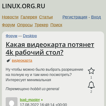
LINUX.ORG.RU
Новости
Галерея
Статьи
Регистрация
-
Вход
Форум
Опросы
Трекер
Поиск
Форум
—
Desktop
Какая видеокарта потянет
4k рабочий стол?
видеокарта
Ну чтобы можно было выбрать разрешение
на полную ну и там кино посмотреть?
1
Интересует минимальная
Перемещено hobbit из general
2
bad_master
★
17.08.2022 16:48:14 +00:00