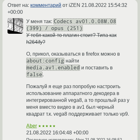
Ответ на:
комментарий
от iZEN
21.08.2022 15:54:32
+00:00
Codecs av01.0.08M.08
У меня так:
(399) / opus (251)
У тебя какой-то плагин стоит? Типа как
h264ify?
О, прикол, оказываться в firefox можно в
about:config
найти
media.av1.enabled
и поставить в
false
.
Пожалуй я еще раз попробую настроить
использование аппаратного декодера в
интегрированной vega8, а то прошлый раз у
меня вместо видео в av1 был черный
квадрат т.к. vega8 поддерживает только vp9.
Aber
★★★★★
21.08.2022 16:04:48 +00:00
Последнее исправление: Aber
21.08.2022 16:08:52