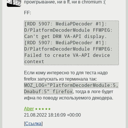
проигрывание, ни в ff, ни в chromium :(
FF:
[RDD 5907: MediaPDecoder #1]: 
D/PlatformDecoderModule FFMPEG:   
Can't get DRM VA-API display.

[RDD 5907: MediaPDecoder #1]: 
D/PlatformDecoderModule FFMPEG:   
Failed to create VA-API device 
Если кому интересно то для теста надо
firefox запускать из терминала так:
MOZ_LOG="PlatformDecoderModule:5,
Dmabuf:5" firefox
, тогда в логе будет
ифна по поводу используемого декодера.
Aber
★★★★★
21.08.2022 18:16:09 +00:00
Ссылка