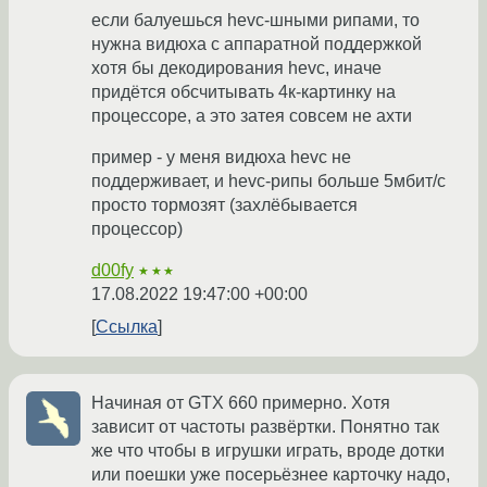
если балуешься hevc-шными рипами, то
нужна видюха с аппаратной поддержкой
хотя бы декодирования hevc, иначе
придётся обсчитывать 4к-картинку на
процессоре, а это затея совсем не ахти
пример - у меня видюха hevc не
поддерживает, и hevc-рипы больше 5мбит/с
просто тормозят (захлёбывается
процессор)
d00fy
★★★
17.08.2022 19:47:00 +00:00
Ссылка
Начиная от GTX 660 примерно. Хотя
зависит от частоты развёртки. Понятно так
же что чтобы в игрушки играть, вроде дотки
или поешки уже посерьёзнее карточку надо,