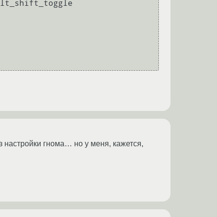
lt_shift_toggle

               

 настройки гнома… но у меня, кажется,