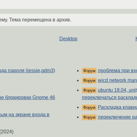
ему. Тема перемещена в архив.
Desktop
да пароля (jessie,gdm3)
проблема при вхо
Форум
wicd network man
Форум
ubuntu 18.04, un
Форум
не блокировки Gnome 46
переключаться расклад
Раскладка клави
Форум
ым на экране входа в
переключение ра
Форум
(2024)