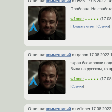
Ответ на:
комментарий
от i586
17.08.2022 14
Пробовал. Не сработа
w1nner
(
17.08
★★★★★
Показать ответ
Ссылка
Ответ на:
комментарий
от qanon
17.08.2022 
экран блокировки под
была на русском, то п
w1nner
(
17.08
★★★★★
Ссылка
Ответ на:
комментарий
от w1nner
17.08.2022