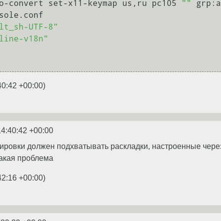
o-convert set-x11-keymap us,ru pc105 
""
 grp:a
sole.conf                                    
lt_sh-UTF-8"
line-v18n"
40:42 +00:00
)
14:40:42 +00:00
кировки должен подхватывать раскладки, настроенные через
такая проблема
42:16 +00:00
)