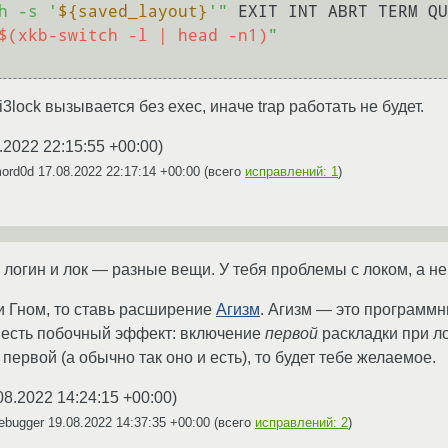
h -s '
${saved_layout}
'"
 EXIT INT ABRT TERM QU
$(xkb-switch -l | head -n1)
"
3lock вызывается без exec, иначе trap работать не будет.
.2022 22:15:55 +00:00
)
mord0d
17.08.2022 22:17:14 +00:00
(всего
исправлений: 1
)
логин и лок — разные вещи. У тебя проблемы с локом, а не
и Гном, то ставь расширение
Агизм
. Агизм — это программ
о есть побочный эффект: включение
первой
раскладки при л
первой (а обычно так оно и есть), то будет тебе желаемое.
08.2022 14:24:15 +00:00
)
ebugger
19.08.2022 14:37:35 +00:00
(всего
исправлений: 2
)