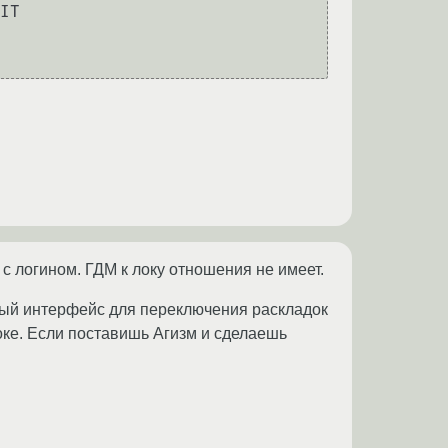
IT

 с логином. ГДМ к локу отношения не имеет.
ный интерфейс для переключения раскладок
оке. Если поставишь Агизм и сделаешь