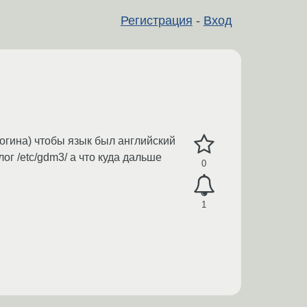
Регистрация
-
Вход
логина) чтобы язык был английский
ог /etc/gdm3/ а что куда дальше
0
1