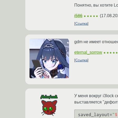
Понятно, вы хотите Lo
i586
(
17.08.20
★★★★★
Ссылка
gdm не имеет отношен
eternal_sorrow
★★★★
Ссылка
У меня вокруг i3lock 
выставляется "дефолт
saved_layout=
"
$