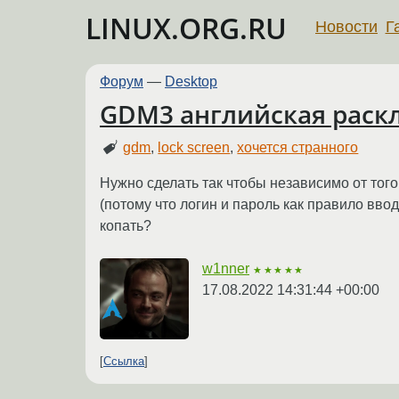
LINUX.ORG.RU
Новости
Г
Форум
—
Desktop
GDM3 английская раскл
gdm
,
lock screen
,
хочется странного
Нужно сделать так чтобы независимо от того
(потому что логин и пароль как правило ввод
копать?
w1nner
★★★★★
17.08.2022 14:31:44 +00:00
Ссылка