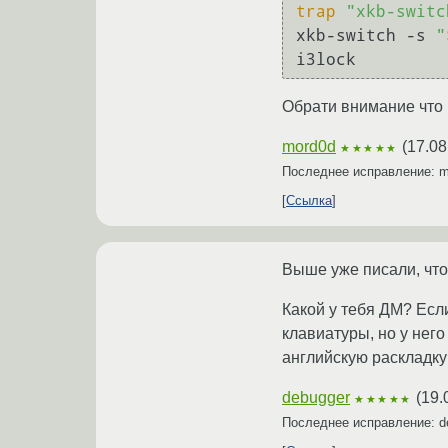
trap
"xkb-switc
xkb-switch -s 
"
Обрати внимание что i
mord0d
(
17.08
★★★★★
Последнее исправление: 
Ссылка
Выше уже писали, что 
Какой у тебя ДМ? Есл
клавиатуры, но у нег
английскую раскладку 
debugger
(
19.
★★★★★
Последнее исправление: d