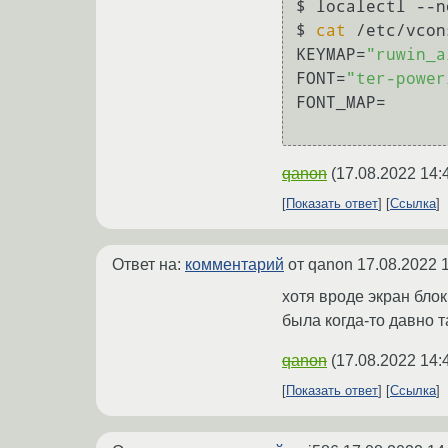
$ localectl --n
$ 
cat
 /etc/vcon
KEYMAP=
"ruwin_a
FONT=
"ter-power
FONT_MAP=

qanon
(
17.08.2022 14:
Показать ответ
Ссылка
Ответ на:
комментарий
от qanon
17.08.2022 
хотя вроде экран бло
была когда-то давно 
qanon
(
17.08.2022 14:
Показать ответ
Ссылка