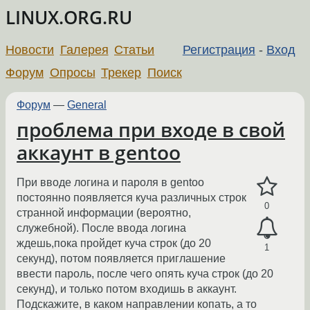
LINUX.ORG.RU
Новости
Галерея
Статьи
Регистрация
-
Вход
Форум
Опросы
Трекер
Поиск
Форум
—
General
проблема при входе в свой
аккаунт в gentoo
При вводе логина и пароля в gentoo
постоянно появляется куча различных строк
0
странной информации (вероятно,
служебной). После ввода логина
ждешь,пока пройдет куча строк (до 20
1
секунд), потом появляется приглашение
ввести пароль, после чего опять куча строк (до 20
секунд), и только потом входишь в аккаунт.
Подскажите, в каком направлении копать, а то