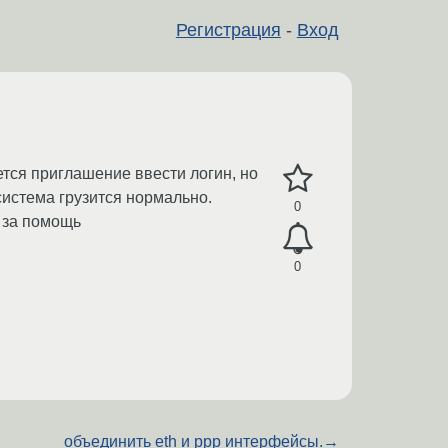
Регистрация
-
Вход
ется приглашение ввести логин, но
 система грузится нормально.
0
н за помощь
0
объединить eth и ppp интерфейсы.
→