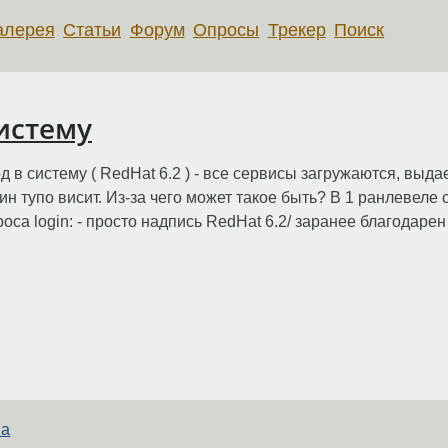
алерея
Статьи
Форум
Опросы
Трекер
Поиск
истему
 в систему ( RedHat 6.2 ) - все сервисы загружаются, выда
ин тупо висит. Из-за чего может такое быть? В 1 ранлевеле
роса login: - просто надпись RedHat 6.2/ заранее благодаре
ва