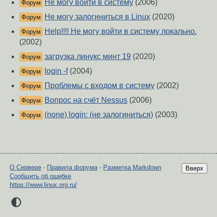
Не могу войти в систему
(2006)
Форум
Не могу залогиниться в Linux
(2020)
Форум
Help!!!! Не могу войти в систему локально.
Форум
(2002)
загрузка линукс минт 19
(2020)
Форум
login -f
(2004)
Форум
Проблемы с входом в систему
(2002)
Форум
Вопрос на счёт Nessus
(2006)
Форум
(none) login: (не залогиниться)
(2003)
Форум
О Сервере
-
Правила форума
-
Разметка Markdown
Вверх
Сообщить об ошибке
https://www.linux.org.ru/