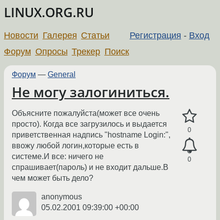
LINUX.ORG.RU
Новости
Галерея
Статьи
Регистрация
-
Вход
Форум
Опросы
Трекер
Поиск
Форум
—
General
Не могу залогиниться.
Объясните пожалуйста(может все очень
просто). Когда все загрузилось и выдается
0
приветственная надпись "hostname Login:",
ввожу любой логин,которые есть в
системе.И все: ничего не
0
спрашивает(пароль) и не входит дальше.В
чем может быть дело?
anonymous
05.02.2001 09:39:00 +00:00