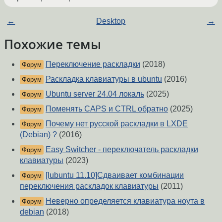
←
Desktop
→
Похожие темы
Переключение раскладки
(2018)
Форум
Раскладка клавиатуры в ubuntu
(2016)
Форум
Ubuntu server 24.04 локаль
(2025)
Форум
Поменять CAPS и CTRL обратно
(2025)
Форум
Почему нет русской раскладки в LXDE
Форум
(Debian) ?
(2016)
Easy Switcher - переключатель раскладки
Форум
клавиатуры
(2023)
[lubuntu 11.10]Сдваивает комбинации
Форум
переключения раскладок клавиатуры
(2011)
Неверно определяется клавиатура ноута в
Форум
debian
(2018)