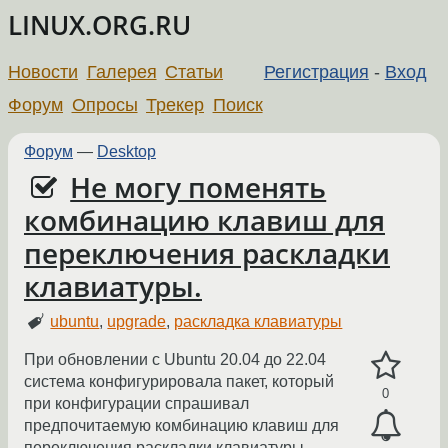
LINUX.ORG.RU
Новости
Галерея
Статьи
Регистрация
-
Вход
Форум
Опросы
Трекер
Поиск
Форум
—
Desktop
Не могу поменять
комбинацию клавиш для
переключения раскладки
клавиатуры.
ubuntu
,
upgrade
,
раскладка клавиатуры
При обновлении с Ubuntu 20.04 до 22.04
система конфигурировала пакет, который
0
при конфигурации спрашивал
предпочитаемую комбинацию клавиш для
переключения раскладки клавиатуры.