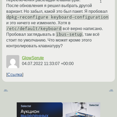
1
После обновления я решил выбрать другой
вариант. Но забыл, какой это был пакет. Я пробовал
dpkg-reconfigure keyboard-configuration
и это ничего не изменило. Хотя в
/etc/default/keyboard
всё верно написано.
ibus-setup
Пробовал заглядывать в
, там всё
стоит по умолчанию. Что может кроме этого
контролировать клавиатуру?
GlowSprute
04.07.2022 11:33:07 +00:00
Ссылка
←
→