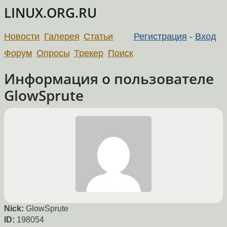
LINUX.ORG.RU
Новости
Галерея
Статьи
Регистрация
-
Вход
Форум
Опросы
Трекер
Поиск
Информация о пользователе
GlowSprute
Nick:
GlowSprute
ID:
198054