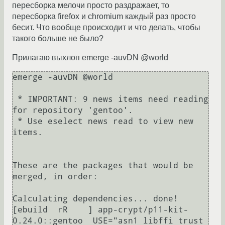
пересборка мелочи просто раздражает, то
пересборка firefox и chromium каждый раз просто
бесит. Что вообще происходит и что делать, чтобы
такого больше не было?
Прилагаю выхлоп emerge -auvDN @world
emerge -auvDN @world

 * IMPORTANT: 9 news items need reading 
for repository 'gentoo'.

 * Use eselect news read to view new 
items.

These are the packages that would be 
merged, in order:

Calculating dependencies... done!

[ebuild  rR    ] app-crypt/p11-kit-
0.24.0::gentoo  USE="asn1 libffi trust 