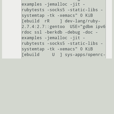
examples -jemalloc -jit -
rubytests -socks5 -static-libs -
systemtap -tk -xemacs" 0 KiB

[ebuild  rR    ] dev-lang/ruby-
2.7.4:2.7::gentoo  USE="gdbm ipv6 
rdoc ssl -berkdb -debug -doc -
examples -jemalloc -jit -
rubytests -socks5 -static-libs -
systemtap -tk -xemacs" 0 KiB

[ebuild     U  ] sys-apps/openrc-
0.43.4::gentoo [0.43.3::gentoo] 
USE="ncurses netifrc pam unicode 
-audit -bash -debug -newnet (-
prefix) (-selinux) -sysv-utils" 0 
KiB

[ebuild     U  ] net-im/telegram-
desktop-bin-2.9.2::gentoo 
[2.9.0::gentoo] 0 KiB

[ebuild  rR    ] sys-devel/llvm-
12.0.1:12::gentoo  USE="gold 