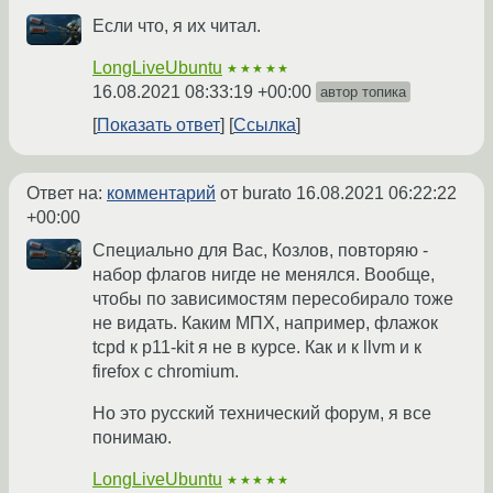
Если что, я их читал.
LongLiveUbuntu
★★★★★
16.08.2021 08:33:19 +00:00
автор топика
Показать ответ
Ссылка
Ответ на:
комментарий
от burato
16.08.2021 06:22:22
+00:00
Специально для Вас, Козлов, повторяю -
набор флагов нигде не менялся. Вообще,
чтобы по зависимостям пересобирало тоже
не видать. Каким МПХ, например, флажок
tcpd к p11-kit я не в курсе. Как и к llvm и к
firefox с chromium.
Но это русский технический форум, я все
понимаю.
LongLiveUbuntu
★★★★★