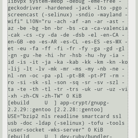
libvpx system-webp -debug -eme-free -
geckodriver -hardened -jack -lto -pgo -
screencast (-selinux) -sndio -wayland -
wifi" L10N="ru -ach -af -an -ar -ast -
az -be -bg -bn -br -bs -ca -ca-valencia 
-cak -cs -cy -da -de -dsb -el -en-CA -
en-GB -eo -es-AR -es-CL -es-ES -es-MX -
et -eu -fa -ff -fi -fr -fy -ga -gd -gl 
-gn -gu -he -hi -hr -hsb -hu -hy -ia -
id -is -it -ja -ka -kab -kk -km -kn -ko 
-lij -lt -lv -mk -mr -ms -my -nb -ne -
nl -nn -oc -pa -pl -pt-BR -pt-PT -rm -
ro -si -sk -sl -son -sq -sr -sv -szl -
ta -te -th -tl -tr -trs -uk -ur -uz -vi 
-xh -zh-CN -zh-TW" 0 KiB

[ebuild     U  ] app-crypt/gnupg-
2.2.29::gentoo [2.2.28::gentoo] 
USE="bzip2 nls readline smartcard ssl 
usb -doc -ldap (-selinux) -tofu -tools 
-user-socket -wks-server" 0 KiB

[ebuild     U  ] dev-ruby/bundler-