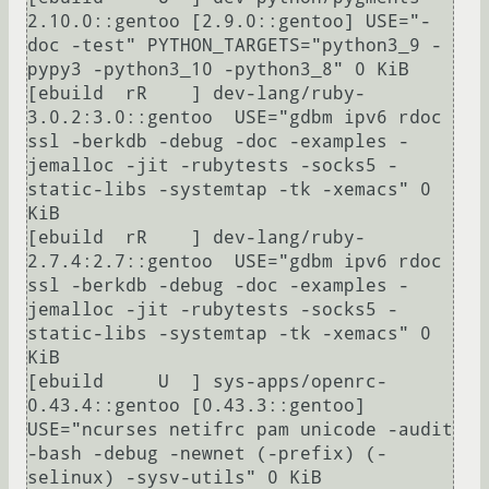
2.10.0::gentoo [2.9.0::gentoo] USE="-
doc -test" PYTHON_TARGETS="python3_9 -
pypy3 -python3_10 -python3_8" 0 KiB

[ebuild  rR    ] dev-lang/ruby-
3.0.2:3.0::gentoo  USE="gdbm ipv6 rdoc 
ssl -berkdb -debug -doc -examples -
jemalloc -jit -rubytests -socks5 -
static-libs -systemtap -tk -xemacs" 0 
KiB

[ebuild  rR    ] dev-lang/ruby-
2.7.4:2.7::gentoo  USE="gdbm ipv6 rdoc 
ssl -berkdb -debug -doc -examples -
jemalloc -jit -rubytests -socks5 -
static-libs -systemtap -tk -xemacs" 0 
KiB

[ebuild     U  ] sys-apps/openrc-
0.43.4::gentoo [0.43.3::gentoo] 
USE="ncurses netifrc pam unicode -audit 
-bash -debug -newnet (-prefix) (-
selinux) -sysv-utils" 0 KiB
