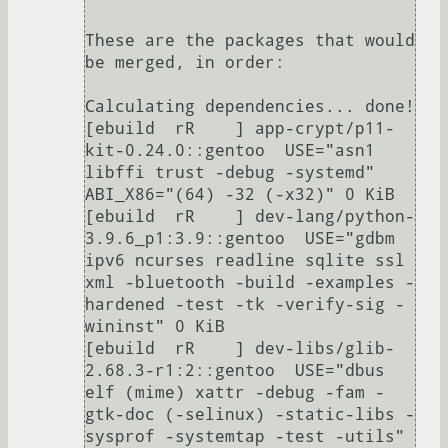
These are the packages that would 
be merged, in order:

Calculating dependencies... done!

[ebuild  rR    ] app-crypt/p11-
kit-0.24.0::gentoo  USE="asn1 
libffi trust -debug -systemd" 
ABI_X86="(64) -32 (-x32)" 0 KiB

[ebuild  rR    ] dev-lang/python-
3.9.6_p1:3.9::gentoo  USE="gdbm 
ipv6 ncurses readline sqlite ssl 
xml -bluetooth -build -examples -
hardened -test -tk -verify-sig -
wininst" 0 KiB

[ebuild  rR    ] dev-libs/glib-
2.68.3-r1:2::gentoo  USE="dbus 
elf (mime) xattr -debug -fam -
gtk-doc (-selinux) -static-libs -
sysprof -systemtap -test -utils" 