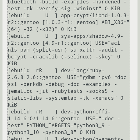
bluetooth -build -examples -hardened -
test -tk -verify-sig -wininst" 0 KiB

[ebuild     U  ] app-crypt/libmd-1.0.3-
r2::gentoo [1.0.3-r1::gentoo] ABI_X86="
(64) -32 (-x32)" 0 KiB

[ebuild     U  ] sys-apps/shadow-4.9-
r2::gentoo [4.9-r1::gentoo] USE="acl 
nls pam (split-usr) su xattr -audit -
bcrypt -cracklib (-selinux) -skey" 0 
KiB

[ebuild  rR    ] dev-lang/ruby-
2.6.8:2.6::gentoo  USE="gdbm ipv6 rdoc 
ssl -berkdb -debug -doc -examples -
jemalloc -jit -rubytests -socks5 -
static-libs -systemtap -tk -xemacs" 0 
KiB

[ebuild  rR    ] dev-python/cffi-
1.14.6:0/1.14.6::gentoo  USE="-doc -
test" PYTHON_TARGETS="python3_9 -
python3_10 -python3_8" 0 KiB

[ebuild     U  ] dev-python/pygments-