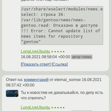
/usr/share/eselect/modules/news.e
select: строка 36: 
/var/lib/gentoo/news/news-
gentoo.read: Отказано в доступе

!!! Error: Cannot update list of 
news items for repository 
"gentoo"
LongLiveUbuntu
★★★★★
16.08.2021 08:58:04 +00:00
автор топика
Показать ответ
Ссылка
Ответ на:
комментарий
от eternal_sorrow
16.08.2021
08:37:42 +00:00
Ты к новостям не докапывайся, по делу есть
что ответить?
LongLiveUbuntu
★★★★★