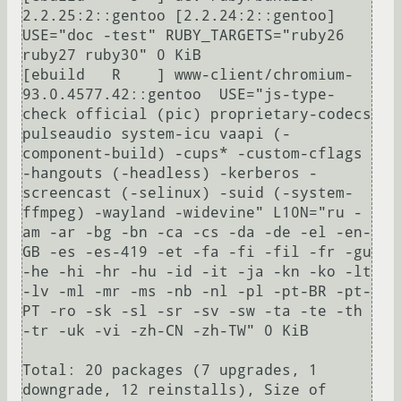
2.2.25:2::gentoo [2.2.24:2::gentoo] 
USE="doc -test" RUBY_TARGETS="ruby26 
ruby27 ruby30" 0 KiB

[ebuild   R    ] www-client/chromium-
93.0.4577.42::gentoo  USE="js-type-
check official (pic) proprietary-codecs 
pulseaudio system-icu vaapi (-
component-build) -cups* -custom-cflags 
-hangouts (-headless) -kerberos -
screencast (-selinux) -suid (-system-
ffmpeg) -wayland -widevine" L10N="ru -
am -ar -bg -bn -ca -cs -da -de -el -en-
GB -es -es-419 -et -fa -fi -fil -fr -gu 
-he -hi -hr -hu -id -it -ja -kn -ko -lt 
-lv -ml -mr -ms -nb -nl -pl -pt-BR -pt-
PT -ro -sk -sl -sr -sv -sw -ta -te -th 
-tr -uk -vi -zh-CN -zh-TW" 0 KiB

Total: 20 packages (7 upgrades, 1 
downgrade, 12 reinstalls), Size of 