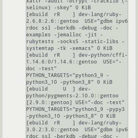
xattr -audit -bcrypt -cracklib (-
selinux) -skey" 0 KiB

[ebuild  rR    ] dev-lang/ruby-
2.6.8:2.6::gentoo  USE="gdbm ipv6 
rdoc ssl -berkdb -debug -doc -
examples -jemalloc -jit -
rubytests -socks5 -static-libs -
systemtap -tk -xemacs" 0 KiB

[ebuild  rR    ] dev-python/cffi-
1.14.6:0/1.14.6::gentoo  USE="-
doc -test" 
PYTHON_TARGETS="python3_9 -
python3_10 -python3_8" 0 KiB

[ebuild     U  ] dev-
python/pygments-2.10.0::gentoo 
[2.9.0::gentoo] USE="-doc -test" 
PYTHON_TARGETS="python3_9 -pypy3 
-python3_10 -python3_8" 0 KiB

[ebuild  rR    ] dev-lang/ruby-
3.0.2:3.0::gentoo  USE="gdbm ipv6 
rdoc ssl -berkdb -debug -doc -