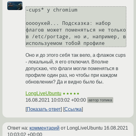
-cups* у chromium

ооооукей... Подсказка: набор 
флагов может поменяться не только 
в /etc/portage, но и, например, в 
используемом тобой профиле
Оно и до этого себя так вело, а флажок cups
- локальный, я его отключил. Вполне
допускаю, что флаги могли поменяться в
профиле один раз, но чтобы при каждом
обновлении? Да и видно было бы.
LongLiveUbuntu
★★★★★
16.08.2021 10:03:02 +00:00
автор топика
Показать ответ
Ссылка
Ответ на:
комментарий
от LongLiveUbuntu
16.08.2021
10:03:02 +00:00