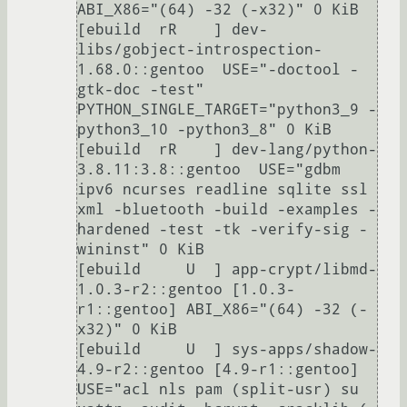
ABI_X86="(64) -32 (-x32)" 0 KiB

[ebuild  rR    ] dev-
libs/gobject-introspection-
1.68.0::gentoo  USE="-doctool -
gtk-doc -test" 
PYTHON_SINGLE_TARGET="python3_9 -
python3_10 -python3_8" 0 KiB

[ebuild  rR    ] dev-lang/python-
3.8.11:3.8::gentoo  USE="gdbm 
ipv6 ncurses readline sqlite ssl 
xml -bluetooth -build -examples -
hardened -test -tk -verify-sig -
wininst" 0 KiB

[ebuild     U  ] app-crypt/libmd-
1.0.3-r2::gentoo [1.0.3-
r1::gentoo] ABI_X86="(64) -32 (-
x32)" 0 KiB

[ebuild     U  ] sys-apps/shadow-
4.9-r2::gentoo [4.9-r1::gentoo] 
USE="acl nls pam (split-usr) su 