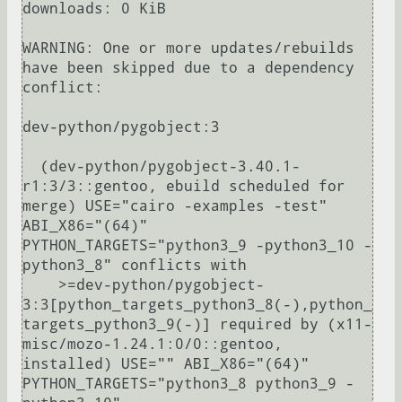
downloads: 0 KiB

WARNING: One or more updates/rebuilds 
have been skipped due to a dependency 
conflict:

dev-python/pygobject:3

  (dev-python/pygobject-3.40.1-
r1:3/3::gentoo, ebuild scheduled for 
merge) USE="cairo -examples -test" 
ABI_X86="(64)" 
PYTHON_TARGETS="python3_9 -python3_10 -
python3_8" conflicts with

    >=dev-python/pygobject-
3:3[python_targets_python3_8(-),python_
targets_python3_9(-)] required by (x11-
misc/mozo-1.24.1:0/0::gentoo, 
installed) USE="" ABI_X86="(64)" 
PYTHON_TARGETS="python3_8 python3_9 -