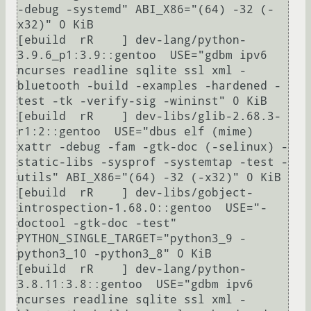
-debug -systemd" ABI_X86="(64) -32 (-
x32)" 0 KiB

[ebuild  rR    ] dev-lang/python-
3.9.6_p1:3.9::gentoo  USE="gdbm ipv6 
ncurses readline sqlite ssl xml -
bluetooth -build -examples -hardened -
test -tk -verify-sig -wininst" 0 KiB

[ebuild  rR    ] dev-libs/glib-2.68.3-
r1:2::gentoo  USE="dbus elf (mime) 
xattr -debug -fam -gtk-doc (-selinux) -
static-libs -sysprof -systemtap -test -
utils" ABI_X86="(64) -32 (-x32)" 0 KiB

[ebuild  rR    ] dev-libs/gobject-
introspection-1.68.0::gentoo  USE="-
doctool -gtk-doc -test" 
PYTHON_SINGLE_TARGET="python3_9 -
python3_10 -python3_8" 0 KiB

[ebuild  rR    ] dev-lang/python-
3.8.11:3.8::gentoo  USE="gdbm ipv6 
ncurses readline sqlite ssl xml -