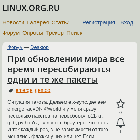
LINUX.ORG.RU
Новости
Галерея
Статьи
Регистрация
-
Вход
Форум
Опросы
Трекер
Поиск
Форум
—
Desktop
При обновлении мира все
время пересобираются
одни и те же пакеты
emerge
,
gentoo
Ситуация такова. Делаем eix-sync, делаем
emerge -auvDN @world и у меня сразу
0
несколько пакетов на пересборку: p11-kit,
glib, python'ы, llvm и все браузеры, что есть.
И так каждый раз, в не зависимости от того,
1
менялись флажки у них или нет. Если