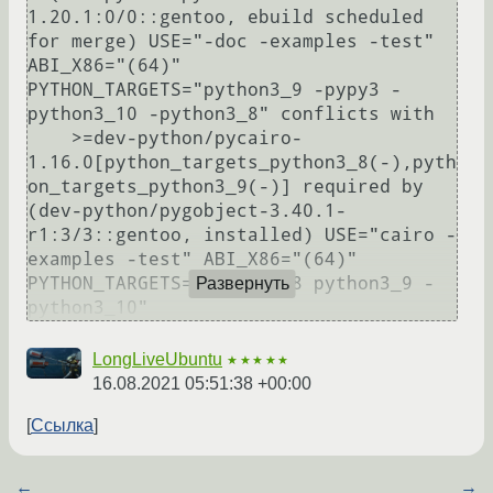
1.20.1:0/0::gentoo, ebuild scheduled 
for merge) USE="-doc -examples -test" 
ABI_X86="(64)" 
PYTHON_TARGETS="python3_9 -pypy3 -
python3_10 -python3_8" conflicts with

    >=dev-python/pycairo-
1.16.0[python_targets_python3_8(-),pyth
on_targets_python3_9(-)] required by 
(dev-python/pygobject-3.40.1-
r1:3/3::gentoo, installed) USE="cairo -
examples -test" ABI_X86="(64)" 
PYTHON_TARGETS="python3_8 python3_9 -
Развернуть
python3_10"
LongLiveUbuntu
★★★★★
16.08.2021 05:51:38 +00:00
Ссылка
←
→