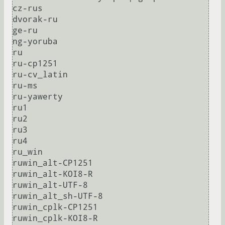
cz-rus

dvorak-ru

ge-ru

ng-yoruba

ru

ru-cp1251

ru-cv_latin

ru-ms

ru-yawerty

ru1

ru2

ru3

ru4

ru_win

ruwin_alt-CP1251

ruwin_alt-KOI8-R

ruwin_alt-UTF-8

ruwin_alt_sh-UTF-8

ruwin_cplk-CP1251

ruwin_cplk-KOI8-R
