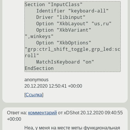
Section "InputClass"

    Identifier "keyboard-all"

    Driver "libinput"

    Option "XkbLayout" "us,ru"

    Option "XkbVariant" 
",winkeys"

    Option "XkbOptions" 
"grp:ctrl_shift_toggle,grp_led:sc
roll"

    MatchIsKeyboard "on"

EndSection
anonymous
20.12.2020 12:50:41 +00:00
Ссылка
Ответ на:
комментарий
от xDShot
20.12.2020 09:40:55
+00:00
Неа, у меня на месте меты функциональная