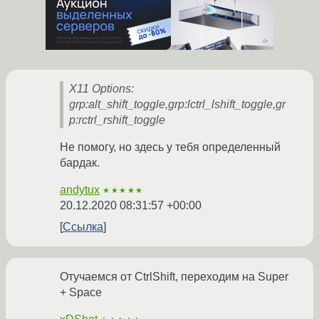
X11 Options:
grp:alt_shift_toggle,grp:lctrl_lshift_toggle,gr
p:rctrl_rshift_toggle
Не помогу, но здесь у тебя определенный
бардак.
andytux
★★★★★
20.12.2020 08:31:57 +00:00
Ссылка
Отучаемся от CtrlShift, переходим на Super
+ Space