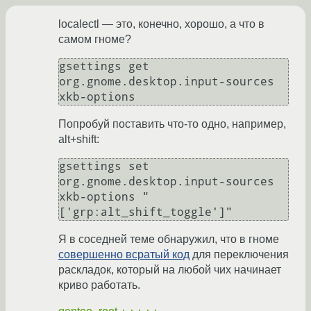
localectl — это, конечно, хорошо, а что в
самом гноме?
gsettings get 
org.gnome.desktop.input-sources 
xkb-options
Попробуй поставить что-то одно, например,
alt+shift:
gsettings set 
org.gnome.desktop.input-sources 
xkb-options "
['grp:alt_shift_toggle']"
Я в соседней теме обнаружил, что в гноме
совершенно всратый код
для переключения
раскладок, который на любой чих начинает
криво работать.