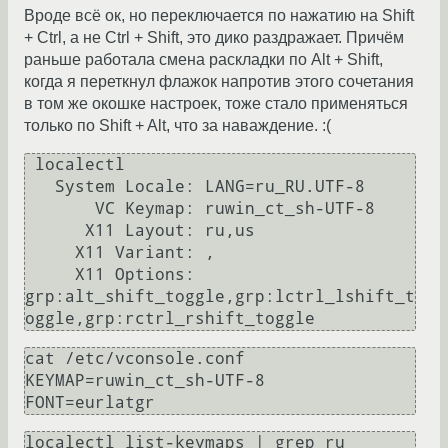
Вроде всё ок, но переключается по нажатию на Shift
+ Ctrl, а не Ctrl + Shift, это дико раздражает. Причём
раньше работала смена раскладки по Alt + Shift,
когда я переткнул флажок напротив этого сочетания
в том же окошке настроек, тоже стало применяться
только по Shift + Alt, что за наваждение. :(
 localectl

   System Locale: LANG=ru_RU.UTF-8

       VC Keymap: ruwin_ct_sh-UTF-8

      X11 Layout: ru,us

     X11 Variant: ,

     X11 Options: 
grp:alt_shift_toggle,grp:lctrl_lshift_t
cat /etc/vconsole.conf

KEYMAP=ruwin_ct_sh-UTF-8

localectl list-keymaps | grep ru
