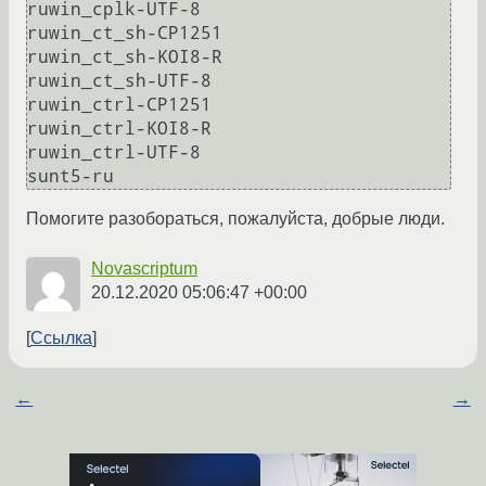
ruwin_cplk-UTF-8

ruwin_ct_sh-CP1251

ruwin_ct_sh-KOI8-R

ruwin_ct_sh-UTF-8

ruwin_ctrl-CP1251

ruwin_ctrl-KOI8-R

ruwin_ctrl-UTF-8

Помогите разобораться, пожалуйста, добрые люди.
Novascriptum
20.12.2020 05:06:47 +00:00
Ссылка
←
→