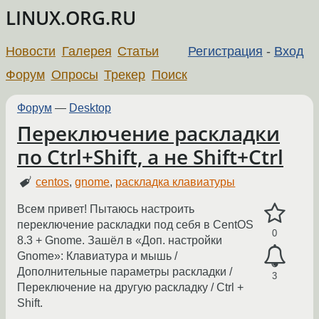
LINUX.ORG.RU
Новости
Галерея
Статьи
Регистрация
-
Вход
Форум
Опросы
Трекер
Поиск
Форум
—
Desktop
Переключение раскладки
по Ctrl+Shift, а не Shift+Ctrl
centos
,
gnome
,
раскладка клавиатуры
Всем привет! Пытаюсь настроить
переключение раскладки под себя в CentOS
0
8.3 + Gnome. Зашёл в «Доп. настройки
Gnome»: Клавиатура и мышь /
Дополнительные параметры раскладки /
3
Переключение на другую раскладку / Ctrl +
Shift.