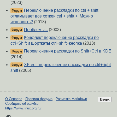
(2023)
Переключение раскладки по ctrl + shift
Форум
отламывает все хоткеи ctrl + shift +. Можно
исправить?
(2018)
Проблемы...
(2003)
Форум
Конфликт переключение раскладки по
Форум
ctrl+Shift и шорткаты ctrl+shift+кнопка
(2013)
Переключения раскладки по Shift+Ctrl в KDE
Форум
(2014)
XFree - переключение раскладки по ctrl+right
Форум
shift
(2005)
О Сервере
-
Правила форума
-
Разметка Markdown
Вверх
Сообщить об ошибке
https://www.linux.org.ru/