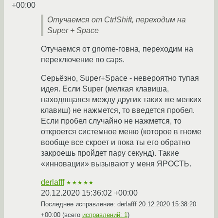
+00:00
Отучаемся от CtrlShift, переходим на
Super + Space
Отучаемся от gnome-говна, переходим на
переключение по caps.
Серьёзно, Super+Space - невероятно тупая
идея. Если Super (мелкая клавиша,
находящаяся между других таких же мелких
клавиш) не нажмется, то введется пробел.
Если пробел случайно не нажмется, то
откроется системное меню (которое в гноме
вообще все скроет и пока ты его обратно
закроешь пройдет пару секунд). Такие
«инновации» вызывают у меня ЯРОСТЬ.
derlafff
★★★★★
20.12.2020 15:36:02 +00:00
Последнее исправление: derlafff
20.12.2020 15:38:20
+00:00
(всего
исправлений: 1
)