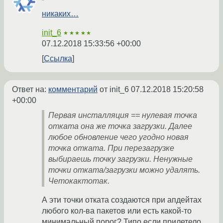
никаких…
init_6
★★★★★
07.12.2018 15:33:56 +00:00
Ссылка
Ответ на:
комментарий
от init_6
07.12.2018 15:20:58
+00:00
Первая инсталляция == нулевая точка
отката она же точка загрузки. Далее
любое обновление чего угодно новая
точка отката. При перезагрузке
выбираешь точку загрузки. Ненужные
точки отката/загрузки можно удалять.
Четокактотак.
А эти точки отката создаются при апдейтах
любого кол-ва пакетов или есть какой-то
минимальный порог? Типо если прилетело