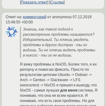
Показать ответ
Ссылка
Ответ на:
комментарий
от anonymous
07.12.2018
15:48:55 +00:00
Знаешь, как такой подход к
рассмотрению проблемы называется?
Избирательный. Ты хочешь увидеть
проблемы в других дистрах - ты их
видишь. Ты не хочешь видеть проблемы
в никсос - ты их не видишь.
Я вижу проблемы в NixOS. Более того, я их
репорчу и помогаю фиксить. Просто по
результатам цепочки Ubuntu -> Debian ->
Arch -> Gentoo -> Slackware -> LFS
(неосилил) -> NixOS я пришел к выводу, что
NixOS - самая лучшая
для меня
система. Я
понимаю, что она не всем нравится. Я
понимаю, что есть свои проблемы. Но для
меня она работает лучше всего остального.