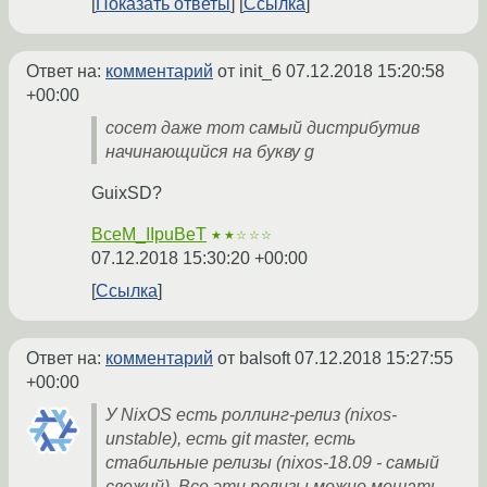
Показать ответы
Ссылка
Ответ на:
комментарий
от init_6
07.12.2018 15:20:58
+00:00
сосет даже тот самый дистрибутив
начинающийся на букву g
GuixSD?
BceM_IIpuBeT
★★☆☆☆
07.12.2018 15:30:20 +00:00
Ссылка
Ответ на:
комментарий
от balsoft
07.12.2018 15:27:55
+00:00
У NixOS есть роллинг-релиз (nixos-
unstable), есть git master, есть
стабильные релизы (nixos-18.09 - самый
свежий). Все эти релизы можно мешать