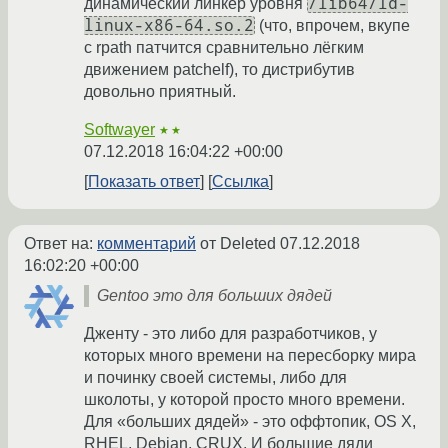
/lib64/ld-
динамический линкер уровня
linux-x86-64.so.2
(что, впрочем, вкупе
с rpath патчится сравнительно лёгким
движением patchelf), то дистрибутив
довольно приятный.
Softwayer
★★
07.12.2018 16:04:22 +00:00
Показать ответ
Ссылка
Ответ на:
комментарий
от Deleted
07.12.2018
16:02:20 +00:00
Gentoo это для больших дядей
Дженту - это либо для разработчиков, у
которых много времени на пересборку мира
и починку своей системы, либо для
школоты, у которой просто много времени.
Для «больших дядей» - это оффтопик, OS X,
RHEL, Debian, CRUX. И большие дяди