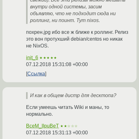
внутри одной системы, засим
объявляю, что не подходит сюда ни
роллинг, ни поинт. Тут nixos.
похрен.jpg ибо все ж ближе к роллинг. Релиз
это вон протухший debian/centos но никак
не NixOS.
init_6
★★★★★
07.12.2018 15:31:08 +00:00
Ссылка
И как в общем дистр для десктопа?
Если умеешь читать Wiki и маны, то
нормально.
BceM_IIpuBeT
★★☆☆☆
07.12.2018 15:31:13 +00:00