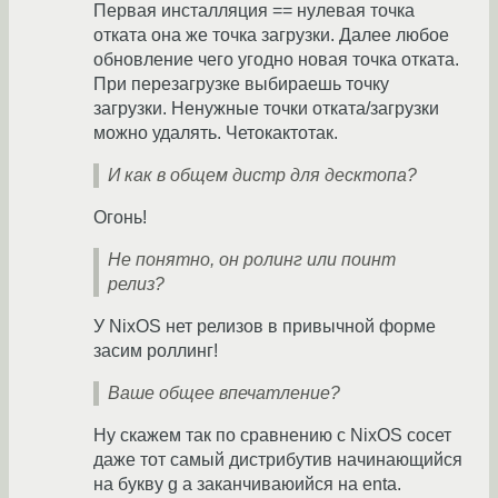
Первая инсталляция == нулевая точка
отката она же точка загрузки. Далее любое
обновление чего угодно новая точка отката.
При перезагрузке выбираешь точку
загрузки. Ненужные точки отката/загрузки
можно удалять. Четокактотак.
И как в общем дистр для десктопа?
Огонь!
Не понятно, он ролинг или поинт
релиз?
У NixOS нет релизов в привычной форме
засим роллинг!
Ваше общее впечатление?
Ну скажем так по сравнению с NixOS сосет
даже тот самый дистрибутив начинающийся
на букву g а заканчиваюийся на enta.