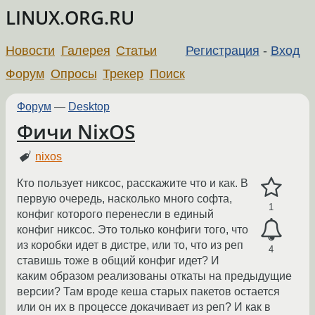
LINUX.ORG.RU
Новости
Галерея
Статьи
Регистрация
-
Вход
Форум
Опросы
Трекер
Поиск
Форум
—
Desktop
Фичи NixOS
nixos
Кто пользует никсос, расскажите что и как. В
первую очередь, насколько много софта,
1
конфиг которого перенесли в единый
конфиг никсос. Это только конфиги того, что
из коробки идет в дистре, или то, что из реп
4
ставишь тоже в общий конфиг идет? И
каким образом реализованы откаты на предыдущие
версии? Там вроде кеша старых пакетов остается
или он их в процессе докачивает из реп? И как в