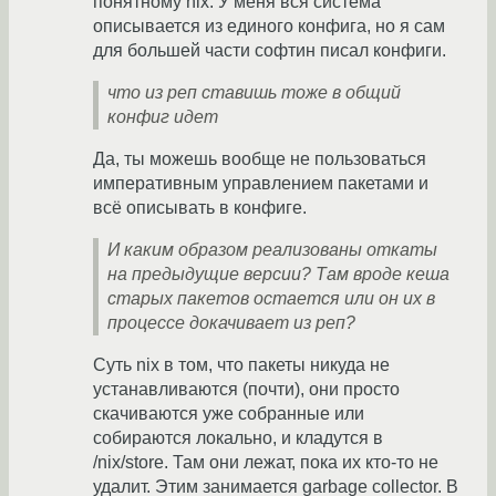
понятному nix. У меня вся система
описывается из единого конфига, но я сам
для большей части софтин писал конфиги.
что из реп ставишь тоже в общий
конфиг идет
Да, ты можешь вообще не пользоваться
императивным управлением пакетами и
всё описывать в конфиге.
И каким образом реализованы откаты
на предыдущие версии? Там вроде кеша
старых пакетов остается или он их в
процессе докачивает из реп?
Суть nix в том, что пакеты никуда не
устанавливаются (почти), они просто
скачиваются уже собранные или
собираются локально, и кладутся в
/nix/store. Там они лежат, пока их кто-то не
удалит. Этим занимается garbage collector. В