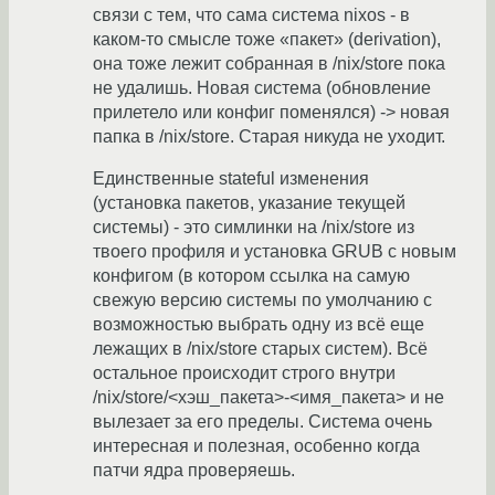
связи с тем, что сама система nixos - в
каком-то смысле тоже «пакет» (derivation),
она тоже лежит собранная в /nix/store пока
не удалишь. Новая система (обновление
прилетело или конфиг поменялся) -> новая
папка в /nix/store. Старая никуда не уходит.
Единственные stateful изменения
(установка пакетов, указание текущей
системы) - это симлинки на /nix/store из
твоего профиля и установка GRUB с новым
конфигом (в котором ссылка на самую
свежую версию системы по умолчанию с
возможностью выбрать одну из всё еще
лежащих в /nix/store старых систем). Всё
остальное происходит строго внутри
/nix/store/<хэш_пакета>-<имя_пакета> и не
вылезает за его пределы. Система очень
интересная и полезная, особенно когда
патчи ядра проверяешь.