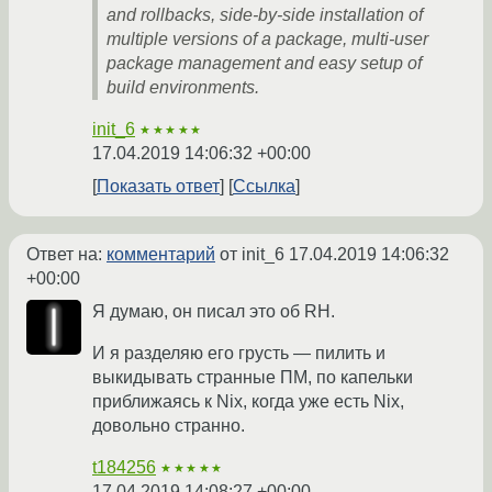
and rollbacks, side-by-side installation of
multiple versions of a package, multi-user
package management and easy setup of
build environments.
init_6
★★★★★
17.04.2019 14:06:32 +00:00
Показать ответ
Ссылка
Ответ на:
комментарий
от init_6
17.04.2019 14:06:32
+00:00
Я думаю, он писал это об RH.
И я разделяю его грусть — пилить и
выкидывать странные ПМ, по капельки
приближаясь к Nix, когда уже есть Nix,
довольно странно.
t184256
★★★★★
17.04.2019 14:08:27 +00:00