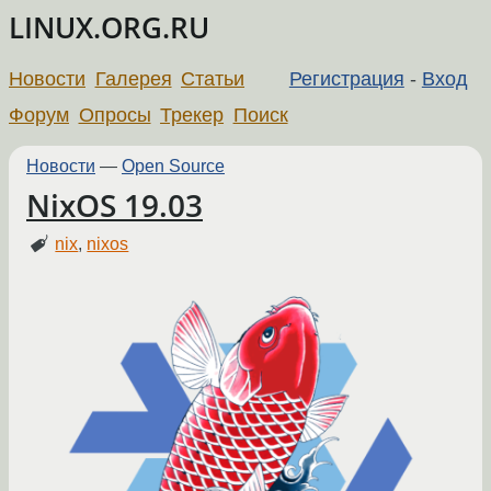
LINUX.ORG.RU
Новости
Галерея
Статьи
Регистрация
-
Вход
Форум
Опросы
Трекер
Поиск
Новости
—
Open Source
NixOS 19.03
nix
,
nixos