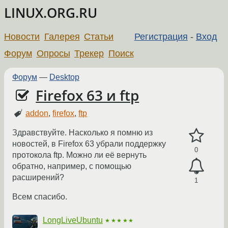
LINUX.ORG.RU
Новости
Галерея
Статьи
Регистрация
-
Вход
Форум
Опросы
Трекер
Поиск
Форум
—
Desktop
Firefox 63 и ftp
addon
,
firefox
,
ftp
Здравствуйте. Насколько я помню из
новостей, в Firefox 63 убрали поддержку
0
протокола ftp. Можно ли её вернуть
обратно, например, с помощью
расширений?
1
Всем спасибо.
LongLiveUbuntu
★★★★★