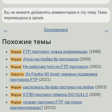
Вы не можете добавлять комментарии в эту тему. Тема
перемещена в архив.
←
Development
→
Похожие темы
FTP протокол, нужна информация.
(1999)
Форум
Arora настройка ftp протокола
(2009)
Форум
Не работает lynx по FTP-протоколу
(2001)
Форум
Из Firefox 90 будет удалена поддержка
Новости
протокола FTP
(2021)
распознать ftp-data протокол на bridge
(2003)
Форум
[СПВ] протокол обмена ISO 9141-2
(2009)
Форум
почему протокол FTP так плохо
Форум
документирован?
(2015)