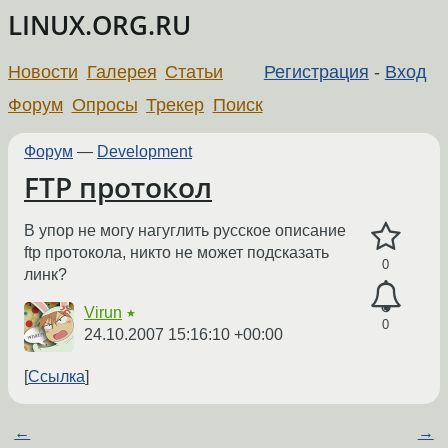
LINUX.ORG.RU
Новости
Галерея
Статьи
Регистрация
-
Вход
Форум
Опросы
Трекер
Поиск
Форум
—
Development
FTP протокол
В упор не могу нагуглить русское описание
ftp протокола, никто не может подсказать
0
линк?
Virun
★
0
24.10.2007 15:16:10 +00:00
Ссылка
←
→