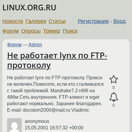
LINUX.ORG.RU
Новости
Галерея
Статьи
Регистрация
-
Вход
Форум
Опросы
Трекер
Поиск
Форум
—
Admin
Не работает lynx по FTP-
протоколу
Не работает lynx по FTP-протоколу. Прокси
не включен.Помогите, если кто сталкивался
0
с такой проблемой. Mandrake7.2-i486 на
486м Сеть внутренняя. FTP-клиент и wget
работают нормально. Заранее благодарен.
0
E-mail: docstom2000@mail.ru Vladimir.
anonymous
15.05.2001 16:57:32 +00:00