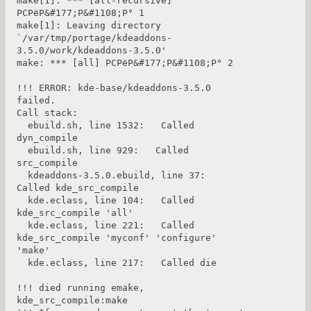
make[1]: *** [all-recursive] 
РСРёР&#177;Р&#1108;Р° 1

make[1]: Leaving directory 
`/var/tmp/portage/kdeaddons-
3.5.0/work/kdeaddons-3.5.0'

make: *** [all] РСРёР&#177;Р&#1108;Р° 2

!!! ERROR: kde-base/kdeaddons-3.5.0 
failed.

Call stack:

  ebuild.sh, line 1532:   Called 
dyn_compile

  ebuild.sh, line 929:   Called 
src_compile

  kdeaddons-3.5.0.ebuild, line 37:   
Called kde_src_compile

  kde.eclass, line 104:   Called 
kde_src_compile 'all'

  kde.eclass, line 221:   Called 
kde_src_compile 'myconf' 'configure' 
'make'

  kde.eclass, line 217:   Called die

!!! died running emake, 
kde_src_compile:make
