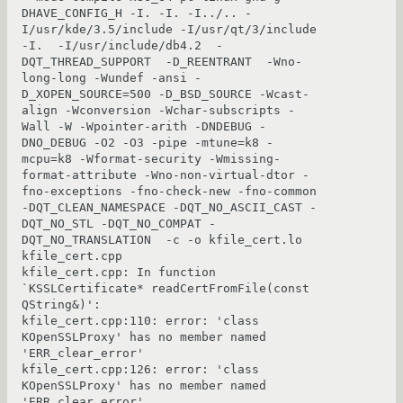
DHAVE_CONFIG_H -I. -I. -I../.. -
I/usr/kde/3.5/include -I/usr/qt/3/include 
-I.  -I/usr/include/db4.2  -
DQT_THREAD_SUPPORT  -D_REENTRANT  -Wno-
long-long -Wundef -ansi -
D_XOPEN_SOURCE=500 -D_BSD_SOURCE -Wcast-
align -Wconversion -Wchar-subscripts -
Wall -W -Wpointer-arith -DNDEBUG -
DNO_DEBUG -O2 -O3 -pipe -mtune=k8 -
mcpu=k8 -Wformat-security -Wmissing-
format-attribute -Wno-non-virtual-dtor -
fno-exceptions -fno-check-new -fno-common 
-DQT_CLEAN_NAMESPACE -DQT_NO_ASCII_CAST -
DQT_NO_STL -DQT_NO_COMPAT -
DQT_NO_TRANSLATION  -c -o kfile_cert.lo 
kfile_cert.cpp

kfile_cert.cpp: In function 
`KSSLCertificate* readCertFromFile(const 
QString&)':

kfile_cert.cpp:110: error: 'class 
KOpenSSLProxy' has no member named 
'ERR_clear_error'

kfile_cert.cpp:126: error: 'class 
KOpenSSLProxy' has no member named 
'ERR_clear_error'
