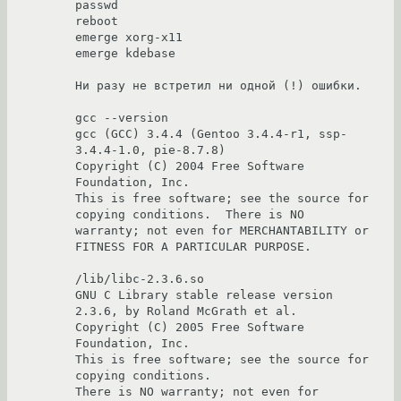
passwd

reboot

emerge xorg-x11

emerge kdebase

Ни разу не встретил ни одной (!) ошибки.

gcc --version

gcc (GCC) 3.4.4 (Gentoo 3.4.4-r1, ssp-
3.4.4-1.0, pie-8.7.8)

Copyright (C) 2004 Free Software 
Foundation, Inc.

This is free software; see the source for 
copying conditions.  There is NO

warranty; not even for MERCHANTABILITY or 
FITNESS FOR A PARTICULAR PURPOSE.

/lib/libc-2.3.6.so

GNU C Library stable release version 
2.3.6, by Roland McGrath et al.

Copyright (C) 2005 Free Software 
Foundation, Inc.

This is free software; see the source for 
copying conditions.

There is NO warranty; not even for 