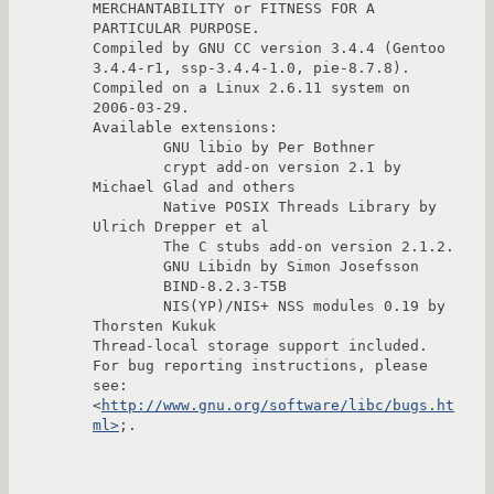
MERCHANTABILITY or FITNESS FOR A

PARTICULAR PURPOSE.

Compiled by GNU CC version 3.4.4 (Gentoo 
3.4.4-r1, ssp-3.4.4-1.0, pie-8.7.8).

Compiled on a Linux 2.6.11 system on 
2006-03-29.

Available extensions:

        GNU libio by Per Bothner

        crypt add-on version 2.1 by 
Michael Glad and others

        Native POSIX Threads Library by 
Ulrich Drepper et al

        The C stubs add-on version 2.1.2.

        GNU Libidn by Simon Josefsson

        BIND-8.2.3-T5B

        NIS(YP)/NIS+ NSS modules 0.19 by 
Thorsten Kukuk

Thread-local storage support included.

For bug reporting instructions, please 
see:

<
http://www.gnu.org/software/libc/bugs.ht
ml>
;.
