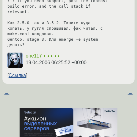
!!! If you need support, post the topmost 
build error, and the call stack if 
relevant.

Как 3.5.0 так и 3.5.2. Ткните куда 
копать, у гугля спрашивал, фак читал, с 
make.conf колдовал. 

Gentoo. stage 3. Или emerge -e system 
делать?
one117
★★★★★
19.04.2006 06:25:52 +00:00
Ссылка
←
→