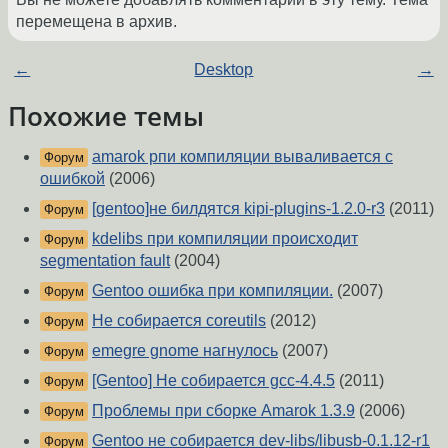
перемещена в архив.
←
Desktop
→
Похожие темы
amarok рпи компиляции вываливается с
Форум
ошибкой
(2006)
[gentoo]не билдятся kipi-plugins-1.2.0-r3
(2011)
Форум
kdelibs при компиляции происходит
Форум
segmentation fault
(2004)
Gentoo ошибка при компиляции.
(2007)
Форум
Не собирается coreutils
(2012)
Форум
emegre gnome нагнулось
(2007)
Форум
[Gentoo] Не собирается gcc-4.4.5
(2011)
Форум
Проблемы при сборке Amarok 1.3.9
(2006)
Форум
Gentoo не собирается dev-libs/libusb-0.1.12-r1
Форум