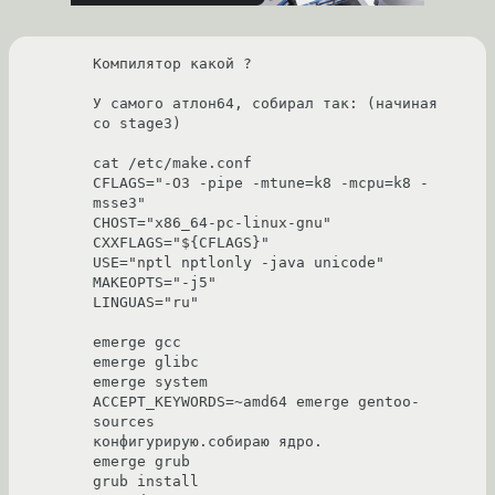
Компилятор какой ?

У самого атлон64, собирал так: (начиная 
со stage3)

cat /etc/make.conf

CFLAGS="-O3 -pipe -mtune=k8 -mcpu=k8 -
msse3"

CHOST="x86_64-pc-linux-gnu"

CXXFLAGS="${CFLAGS}"

USE="nptl nptlonly -java unicode"

MAKEOPTS="-j5"

LINGUAS="ru"

emerge gcc

emerge glibc

emerge system

ACCEPT_KEYWORDS=~amd64 emerge gentoo-
sources

конфигурирую.собираю ядро.

emerge grub

grub install
