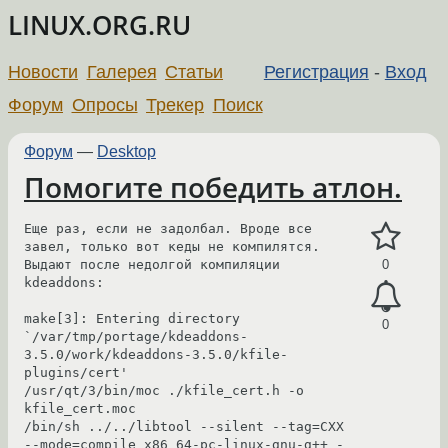
LINUX.ORG.RU
Новости
Галерея
Статьи
Регистрация
-
Вход
Форум
Опросы
Трекер
Поиск
Форум
—
Desktop
Помогите победить атлон.
Еще раз, если не задолбал. Вроде все 
завел, только вот кеды не компилятся. 
Выдают после недолгой компиляции 
0
kdeaddons:

make[3]: Entering directory 
0
`/var/tmp/portage/kdeaddons-
3.5.0/work/kdeaddons-3.5.0/kfile-
plugins/cert'

/usr/qt/3/bin/moc ./kfile_cert.h -o 
kfile_cert.moc

/bin/sh ../../libtool --silent --tag=CXX 
--mode=compile x86_64-pc-linux-gnu-g++ -