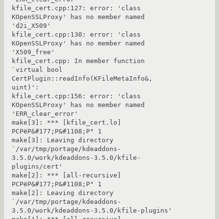
kfile_cert.cpp:127: error: 'class 
KOpenSSLProxy' has no member named 
'd2i_X509'

kfile_cert.cpp:130: error: 'class 
KOpenSSLProxy' has no member named 
'X509_free'

kfile_cert.cpp: In member function 
`virtual bool 
CertPlugin::readInfo(KFileMetaInfo&, 
uint)':

kfile_cert.cpp:156: error: 'class 
KOpenSSLProxy' has no member named 
'ERR_clear_error'

make[3]: *** [kfile_cert.lo] 
РСРёР&#177;Р&#1108;Р° 1

make[3]: Leaving directory 
`/var/tmp/portage/kdeaddons-
3.5.0/work/kdeaddons-3.5.0/kfile-
plugins/cert'

make[2]: *** [all-recursive] 
РСРёР&#177;Р&#1108;Р° 1

make[2]: Leaving directory 
`/var/tmp/portage/kdeaddons-
3.5.0/work/kdeaddons-3.5.0/kfile-plugins'
