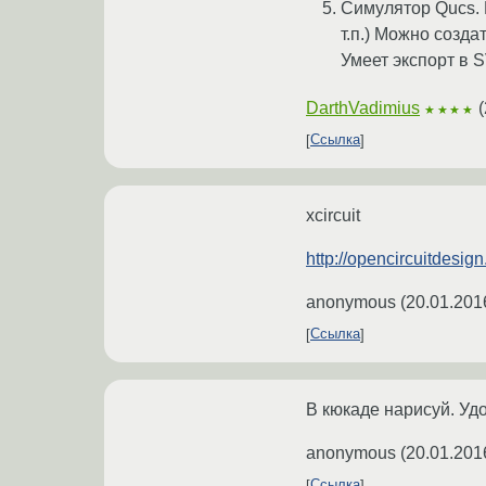
Симулятор Qucs. 
т.п.) Можно созда
Умеет экспорт в 
DarthVadimius
(
★★★★
Ссылка
xcircuit
http://opencircuitdesign
anonymous
(
20.01.201
Ссылка
В кюкаде нарисуй. Уд
anonymous
(
20.01.201
Ссылка