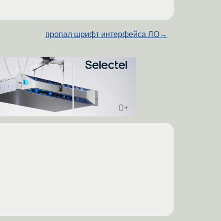
пропал шрифт интерфейса ЛО
→