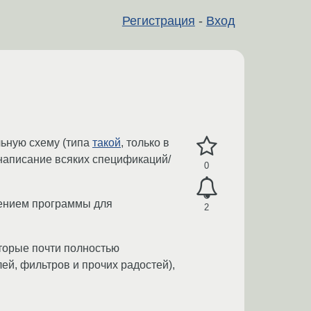
Регистрация
-
Вход
льную схему (типа
такой
, только в
 написание всяких спецификаций/
0
чением программы для
2
оторые почти полностью
ей, фильтров и прочих радостей),