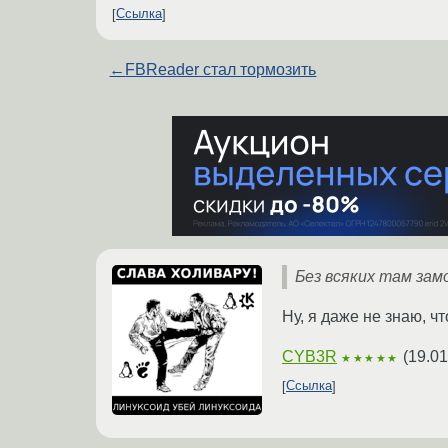
Ссылка
←
FBReader стал тормозить
Без всяких там замо
Ну, я даже не знаю, ч
CYB3R
(
19.01
★★★★★
Ссылка