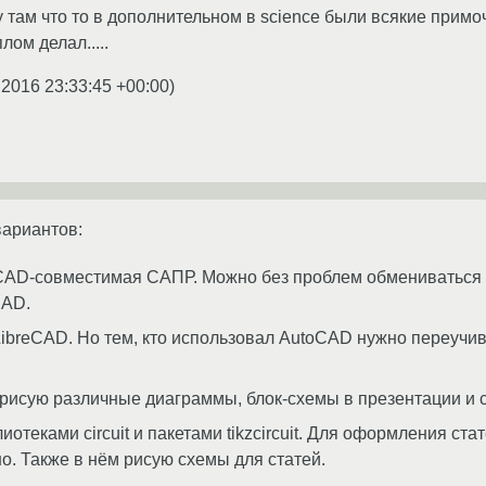
у там что то в дополнительном в science были всякие примоч
лом делал.....
.2016 23:33:45 +00:00
)
вариантов:
oCAD-совместимая САПР. Можно без проблем обмениваться 
CAD.
breCAD. Но тем, кто использовал AutoCAD нужно переучив
я рисую различные диаграммы, блок-схемы в презентации и с
иотеками circuit и пакетами tikzcircuit. Для оформления с
но. Также в нём рисую схемы для статей.