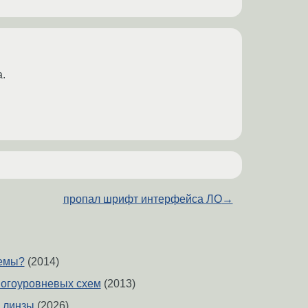
.
пропал шрифт интерфейса ЛО
→
хемы?
(2014)
ногоуровневых схем
(2013)
 линзы
(2026)