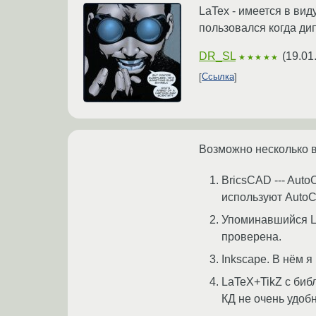
LaTex - имеется в вид
пользовался когда дип
DR_SL
(
19.01
★★★★★
Ссылка
Возможно несколько 
BricsCAD --- Aut
используют Auto
Упоминавшийся Li
проверена.
Inkscape. В нём 
LaTeX+TikZ с библ
КД не очень удоб