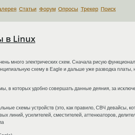
алерея
Статьи
Форум
Опросы
Трекер
Поиск
 в Linux
 очень много электрических схем. Сначала рисую функциона
инципиальную схему в Eagle и дальше уже разводка платы,
мы, в которых удобно совершать данные деяния, за исклю
льные схемы устройств (это, как правило, СВЧ девайсы, к
ых линий, усилителей, сместителей, аттенюаторов, делител
ла