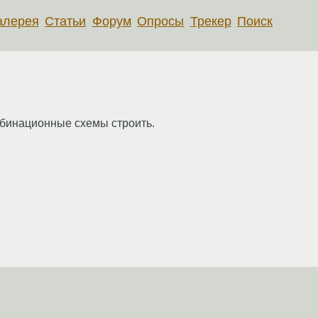
алерея
Статьи
Форум
Опросы
Трекер
Поиск
бинационные схемы строить.