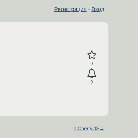
Регистрация
-
Вход
0
0
о CherryOS
→