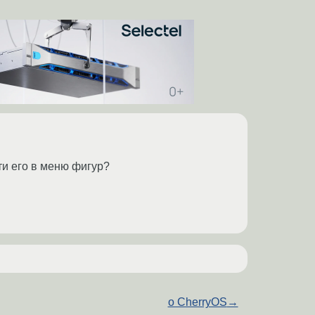
ти его в меню фигур?
о CherryOS
→