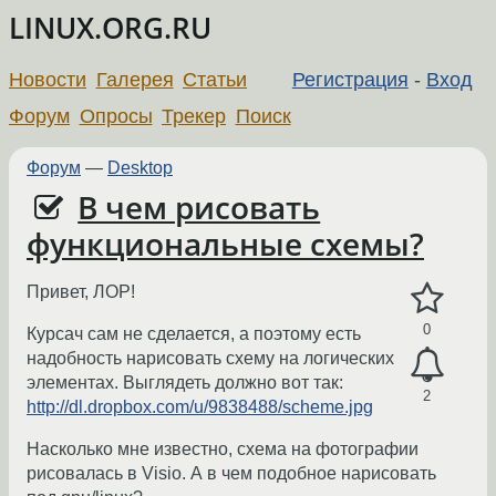
LINUX.ORG.RU
Новости
Галерея
Статьи
Регистрация
-
Вход
Форум
Опросы
Трекер
Поиск
Форум
—
Desktop
В чем рисовать
функциональные схемы?
Привет, ЛОР!
0
Курсач сам не сделается, а поэтому есть
надобность нарисовать схему на логических
элементах. Выглядеть должно вот так:
2
http://dl.dropbox.com/u/9838488/scheme.jpg
Насколько мне известно, схема на фотографии
рисовалась в Visio. А в чем подобное нарисовать