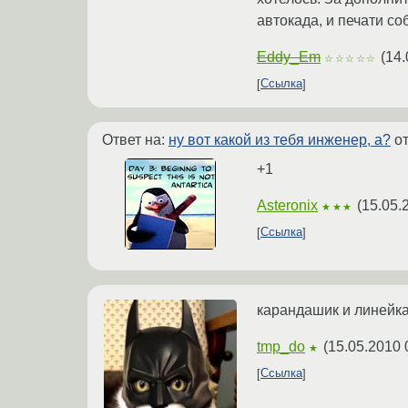
автокада, и печати со
Eddy_Em
(
14.
☆☆☆☆☆
Ссылка
Ответ на:
ну вот какой из тебя инженер, а?
от
+1
Asteronix
(
15.05.
★★★
Ссылка
карандашик и линейка
tmp_do
(
15.05.2010 
★
Ссылка