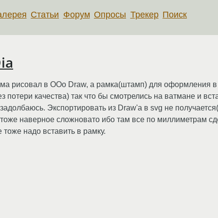
алерея
Статьи
Форум
Опросы
Трекер
Поиск
ia
а рисовал в OOo Draw, а рамка(штамп) для оформления в ф
з потери качества) так что бы смотрелись на ватмане и вста
 задолбаюсь. Экспортировать из Draw'a в svg не получаетс
w тоже наверное сложновато ибо там все по миллиметрам сд
 тоже надо вставить в рамку.