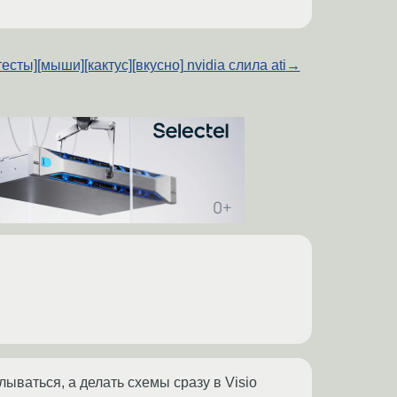
тесты][мыши][кактус][вкусно] nvidia слила ati
→
ываться, а делать схемы сразу в Visio