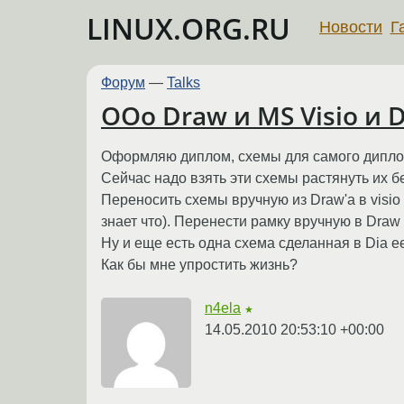
LINUX.ORG.RU
Новости
Г
Форум
—
Talks
OOo Draw и MS Visio и D
Оформляю диплом, схемы для самого диплом
Сейчас надо взять эти схемы растянуть их бе
Переносить схемы вручную из Draw'a в visio
знает что). Перенести рамку вручную в Dra
Ну и еще есть одна схема сделанная в Dia ее
Как бы мне упростить жизнь?
n4ela
★
14.05.2010 20:53:10 +00:00