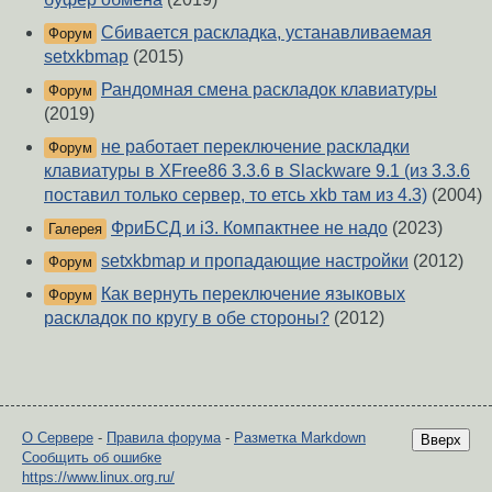
Сбивается раскладка, устанавливаемая
Форум
setxkbmap
(2015)
Рандомная смена раскладок клавиатуры
Форум
(2019)
не работает переключение раскладки
Форум
клавиатуры в XFree86 3.3.6 в Slackware 9.1 (из 3.3.6
поставил только сервер, то етсь xkb там из 4.3)
(2004)
ФриБСД и i3. Компактнее не надо
(2023)
Галерея
setxkbmap и пропадающие настройки
(2012)
Форум
Как вернуть переключение языковых
Форум
раскладок по кругу в обе стороны?
(2012)
О Сервере
-
Правила форума
-
Разметка Markdown
Вверх
Сообщить об ошибке
https://www.linux.org.ru/