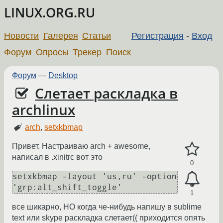
LINUX.ORG.RU
Новости
Галерея
Статьи
Регистрация
-
Вход
Форум
Опросы
Трекер
Поиск
Форум
—
Desktop
Слетает раскладка в
archlinux
arch
,
setxkbmap
Привет. Настраиваю arch + awesome,
написал в .xinitrc вот это
0
setxkbmap -layout 'us,ru' -option 
'grp:alt_shift_toggle'
1
все шикарно, НО когда че-нибудь напишу в sublime
text или skype раскладка слетает(( приходится опять