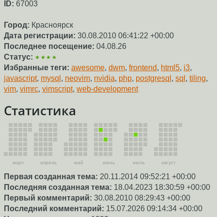
ID:
67003
Город:
Красноярск
Дата регистрации:
30.08.2010 06:41:22 +00:00
Последнее посещение:
04.08.26
Статус:
★★★★
Избранные теги:
awesome
,
dwm
,
frontend
,
html5
,
i3
,
javascript
,
mysql
,
neovim
,
nvidia
,
php
,
postgresql
,
sql
,
tiling
,
vim
,
vimrc
,
vimscript
,
web-development
Статистика
март
апрель
май
июнь
июль
август
Первая созданная тема:
20.11.2014 09:52:21 +00:00
Последняя созданная тема:
18.04.2023 18:30:59 +00:00
Первый комментарий:
30.08.2010 08:29:43 +00:00
Последний комментарий:
15.07.2026 09:14:34 +00:00