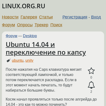
LINUX.ORG.RU
Новости
Галерея
Статьи
Регистрация
-
Вход
Форум
Опросы
Трекер
Поиск
Форум
—
Desktop
Ubuntu 14.04 и
переключение по капсу
ubuntu
,
unity
После нажатия на Caps клавиатура мигает
соответствующей лампочкой, и только
0
потом переключается раскладка. Если в
этот момент начать печатать, то будут
набираться большие буквы.
2
Косяк начал проявляться только после апгрейда до
14.04 - это как-то можно починить?