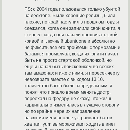
PS: с 2004 года пользовался только убунтой
на десктопе. Были хорошие релизы, были
плохие, но край наступил в прошлом году. я
сдежался, когда они запилили свой юнити. я
стерпел, когда они начали продвигать свой
кривой и глючный ubuntuone и абсолютно
не фиксить все его проблемы с тормозами и
багами. я промолчал, когда их юнити начал
быть не просто стартовой оболочкой, но
еще и начал быть поисковиком во всяких
там амазонах и иже с ними. я пересек черту
невозврата вместе с выходом 13.10.
количество багов было запредельным. я
понял, что пришло время менять дистр.
переехал на федору. не скажу, что жизнь
кардинально изменилась в лучшую сторону,
но по крайне мере их направление
развития меня вполне устраивает. багов
хватает, yum вымораживает ходить в инет