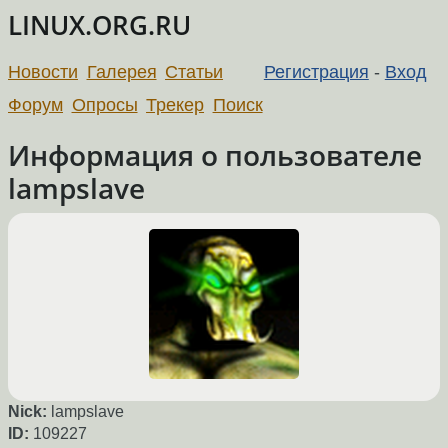
LINUX.ORG.RU
Новости
Галерея
Статьи
Регистрация
-
Вход
Форум
Опросы
Трекер
Поиск
Информация о пользователе
lampslave
Nick:
lampslave
ID:
109227