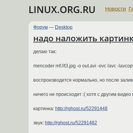
LINUX.ORG.RU
Новости
Г
Форум
—
Desktop
надо наложить картинку
делаю так:
mencoder mf://t3.jpg -o out.avi -ovc lavc -lavc
воспроизводится нормально, но после залив
ничего не происходит :( хотя с другим видео
картинка:
http://rghost.ru/52291448
звук:
http://rghost.ru/52291482