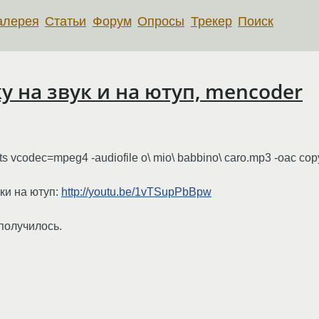
алерея
Статьи
Форум
Опросы
Трекер
Поиск
 на звук и на ютуп, mencoder
opts vcodec=mpeg4 -audiofile o\ mio\ babbino\ caro.mp3 -oac cop
ки на ютуп:
http://youtu.be/1vTSupPbBpw
 получилось.