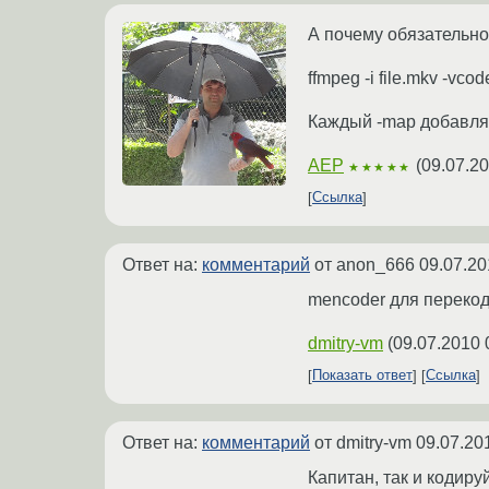
А почему обязательно 
ffmpeg -i file.mkv -vco
Каждый -map добавляе
AEP
(
09.07.20
★★★★★
Ссылка
Ответ на:
комментарий
от anon_666
09.07.20
mencoder для переко
dmitry-vm
(
09.07.2010 
Показать ответ
Ссылка
Ответ на:
комментарий
от dmitry-vm
09.07.20
Капитан, так и кодир