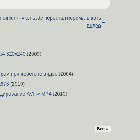
hromium - vkontakte перестал перематывать
→
видео
mp4 320x240
(2009)
ером при перегоне видео
(2004)
t878
(2010)
дирование AVI -> MP4
(2010)
Вверх