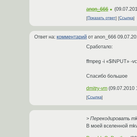
anon_666
(
09.07.201
★
Показать ответ
Ссылка
Ответ на:
комментарий
от anon_666
09.07.20
Сработало:
ffmpeg -i «$INPUT» -v
Спасибо большое
dmitry-vm
(
09.07.2010 
Ссылка
> Перекодировать mkv
В моей вселенной mkv 