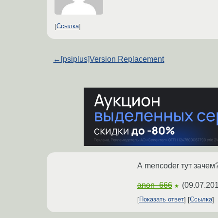
Ссылка
←
[psiplus]Version Replacement
А mencoder тут зачем
anon_666
(
09.07.201
★
Показать ответ
Ссылка