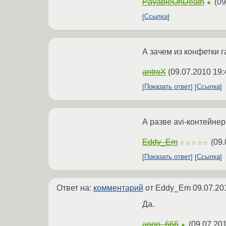
PayableOnDeath
(
09
★
Ссылка
А зачем из конфетки 
antroX
(
09.07.2010 19:
Показать ответ
Ссылка
А разве avi-контейне
Eddy_Em
(
09.
☆☆☆☆☆
Показать ответ
Ссылка
Ответ на:
комментарий
от Eddy_Em
09.07.20
Да.
anon_666
(
09.07.201
★