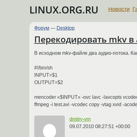
LINUX.ORG.RU
Новости
Г
Форум
—
Desktop
Перекодировать mkv в 
В исходном mkv-файле два аудио-потока. Как
#!/bin/sh
INPUT=$1
OUTPUT=$2
mencoder «$INPUT» -ovc lavc -lavcopts vcodec
ffmpeg -i test.avi -vcodec copy -vtag xvid -a
dmitry-vm
09.07.2010 08:27:51 +00:00