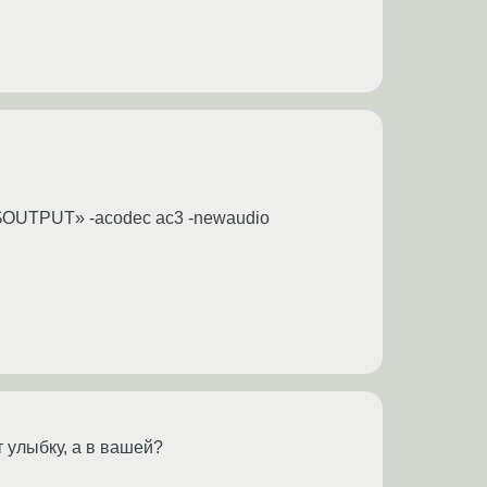
 «$OUTPUT» -acodec ac3 -newaudio
т улыбку, а в вашей?