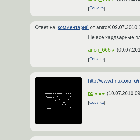
Ссылка
Ответ на:
комментарий
от antroX
09.07.2010 
Не все хардварные п
anon_666
(
09.07.201
★
Ссылка
http://www.linux.org.
px
(
10.07.2010 09
★★★
Ссылка