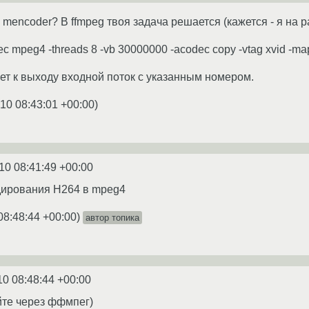
mencoder? В ffmpeg твоя задача решается (кажется - я на ра
dec mpeg4 -threads 8 -vb 30000000 -acodec copy -vtag xvid -map 
т к выходу входной поток с указанным номером.
10 08:43:01 +00:00
)
10 08:41:49 +00:00
дирования H264 в mpeg4
08:48:44 +00:00
)
автор топика
10 08:48:44 +00:00
уйте через ффмпег)