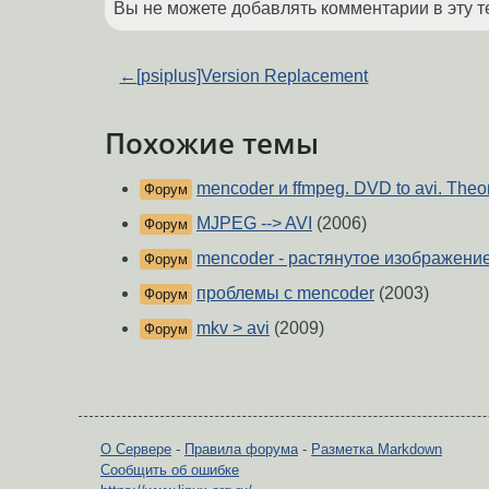
Вы не можете добавлять комментарии в эту т
←
[psiplus]Version Replacement
Похожие темы
mencoder и ffmpeg. DVD to avi. Theor
Форум
MJPEG --> AVI
(2006)
Форум
mencoder - растянутое изображени
Форум
проблемы с mencoder
(2003)
Форум
mkv > avi
(2009)
Форум
О Сервере
-
Правила форума
-
Разметка Markdown
Сообщить об ошибке