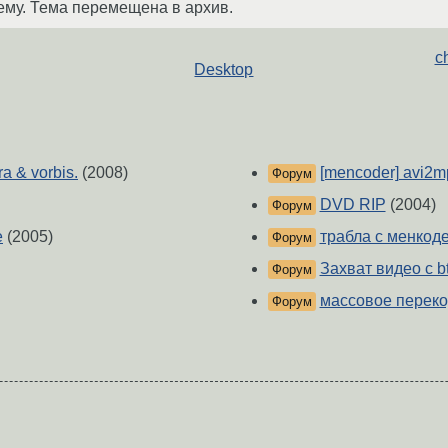
ему. Тема перемещена в архив.
c
Desktop
a & vorbis.
(2008)
[mencoder] avi2
Форум
DVD RIP
(2004)
Форум
е
(2005)
трабла с менкод
Форум
Захват видео с b
Форум
массовое переко
Форум