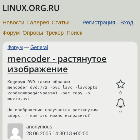
LINUX.ORG.RU
Новости
Галерея
Статьи
Регистрация
-
Вход
Форум
Опросы
Трекер
Поиск
Форум
—
General
mencoder - растянутое
изображение
Кодирую DVD таким образом

mencoder dvd://2 -ovc lavc -lavcopts 
vcodec=mpeg4:vpass=1 -oac copy -o 
0
movie.avi

Но изображение получается растянутым 
0
вверх  - как это можно исправить?
anonymous
28.06.2005 14:30:13 +00:00