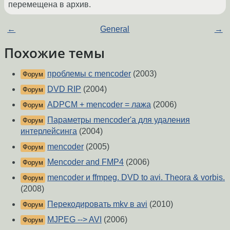
перемещена в архив.
←
General
→
Похожие темы
проблемы с mencoder
(2003)
Форум
DVD RIP
(2004)
Форум
ADPCM + mencoder = лажа
(2006)
Форум
Параметры mencoder'a для удаления
Форум
интерлейсинга
(2004)
mencoder
(2005)
Форум
Mencoder and FMP4
(2006)
Форум
mencoder и ffmpeg. DVD to avi. Theora & vorbis.
Форум
(2008)
Перекодировать mkv в avi
(2010)
Форум
MJPEG --> AVI
(2006)
Форум