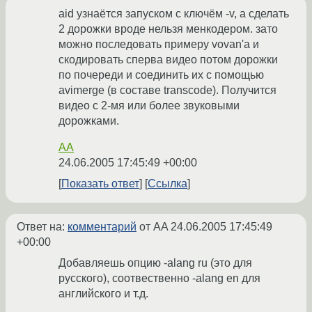
aid узнаётся запуском с ключём -v, а сделать
2 дорожки вроде нельзя менкодером. зато
можно последовать примеру vovan'a и
скодировать сперва видео потом дорожки
по почереди и соединить их с помощью
avimerge (в составе transcode). Получится
видео с 2-мя или более звуковыми
дорожками.
AA
24.06.2005 17:45:49 +00:00
Показать ответ
Ссылка
Ответ на:
комментарий
от AA
24.06.2005 17:45:49
+00:00
Добавляешь опцию -alang ru (это для
русского), соотвественно -alang en для
английского и т.д.