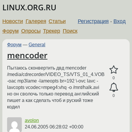
LINUX.ORG.RU
Новости
Галерея
Статьи
Регистрация
-
Вход
Форум
Опросы
Трекер
Поиск
Форум
—
General
mencoder
Пытаюсь сконвертить двд mencoder
/media/cdrecorder/VIDEO_TS/VTS_01_4.VOB
0
-oac mp3lame -lameopts br=192 \-ovc lavc -
lavcopts vcodec=mpeg4:vhq -o /mnt/halk.avi
но он сволочь только перевод английский
0
пишет а как сделать чтоб и руский тоже
кодил
avolon
24.06.2005 06:28:02 +00:00