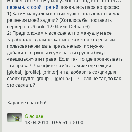
Нашел в инете кучу мануалов как поднять этот PDC:
первый
,
второй
,
третий
, появилась пара вопросов:
1) Каким мануалом из этих лучше пользоваться для
решения моей задачи? (Хотелось бы поставить
сервер на Ubuntu 12.04 или Debian 6)
2) Предположим я все сделал по мануалу и все
заработало, дальше, как мне кажется, отдельным
пользователям дать права нельзя, их нужно
добавить в группы и уже на эти группы будут
«вешаться» эти права. Если так, то где прописывать
эти права? В конфиге самбы там же где секции
[global], [profile], [printer] и т.д. добавить секции для
своих групп: [group1], [group2]... ? Если не так, то как
это сделать?
Заранее спасибо!
Glaciuse
18.04.2013 10:55:51 +00:00