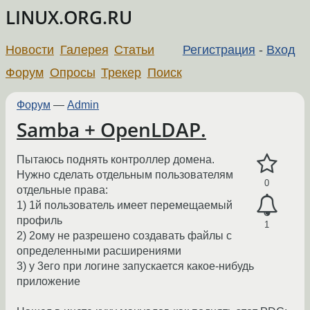
LINUX.ORG.RU
Новости
Галерея
Статьи
Регистрация
-
Вход
Форум
Опросы
Трекер
Поиск
Форум
—
Admin
Samba + OpenLDAP.
Пытаюсь поднять контроллер домена.
Нужно сделать отдельным пользователям
0
отдельные права:
1) 1й пользователь имеет перемещаемый
профиль
1
2) 2ому не разрешено создавать файлы с
определенными расширениями
3) у 3его при логине запускается какое-нибудь
приложение