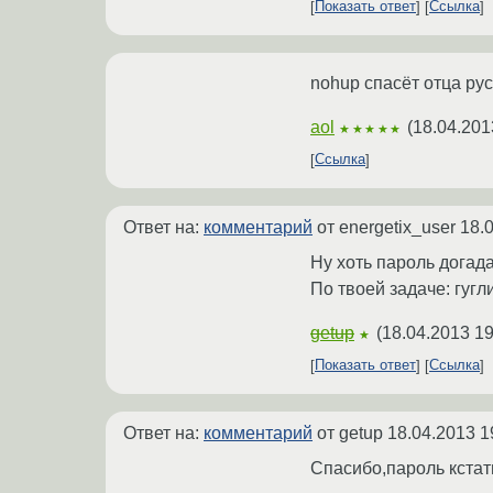
Показать ответ
Ссылка
nohup спасёт отца р
aol
(
18.04.201
★★★★★
Ссылка
Ответ на:
комментарий
от energetix_user
18.
Ну хоть пароль догада
По твоей задаче: гугли
getup
(
18.04.2013 19
★
Показать ответ
Ссылка
Ответ на:
комментарий
от getup
18.04.2013 1
Спасибо,пароль кстат