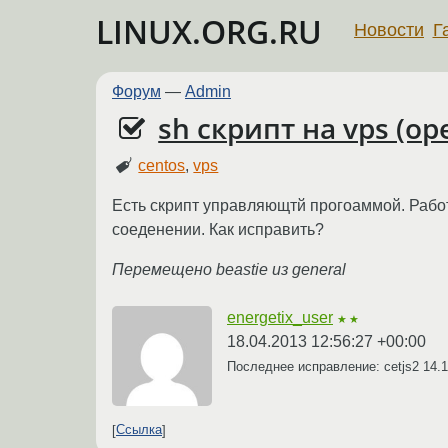
LINUX.ORG.RU
Новости
Г
Форум
—
Admin
sh скрипт на vps (op
centos
,
vps
Есть скрипт управляющтй прогоаммой. Работ
соеденении. Как исправить?
Перемещено beastie из general
energetix_user
★★
18.04.2013 12:56:27 +00:00
Последнее исправление: cetjs2
14.1
Ссылка