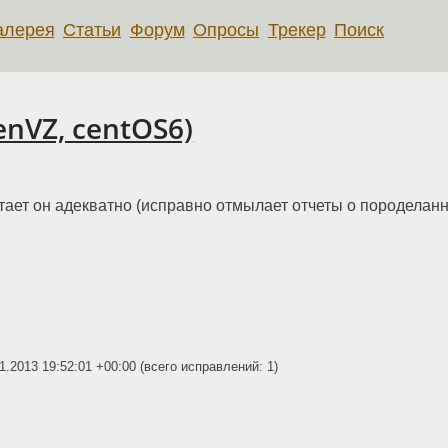
алерея
Статьи
Форум
Опросы
Трекер
Поиск
enVZ, centOS6)
ает он адекватно (исправно отмылает отчеты о породеланн
1.2013 19:52:01 +00:00
(всего исправлений: 1)