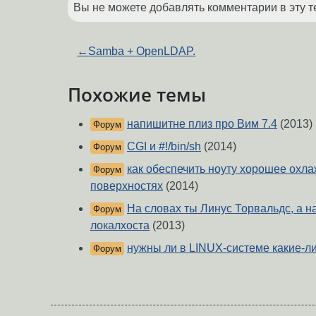
Вы не можете добавлять комментарии в эту т
←
Samba + OpenLDAP.
Похожие темы
напишитне плиз про Вим 7.4
(2013)
Форум
CGI и #!/bin/sh
(2014)
Форум
как обеспечить ноуту хорошее охла
Форум
поверхностях
(2014)
На словах ты Линус Торвальдс, а н
Форум
локалхоста
(2013)
нужны ли в LINUX-системе какие-л
Форум