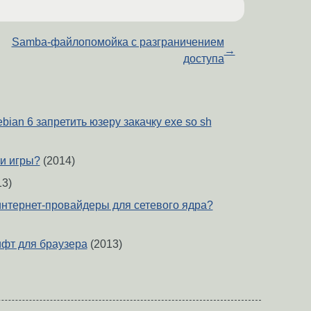
Samba-файлопомойка с разграничением
→
доступа
ebian 6 запретить юзеру закачку exe so sh
ти игры?
(2014)
3)
интернет-провайдеры для сетевого ядра?
фт для браузера
(2013)