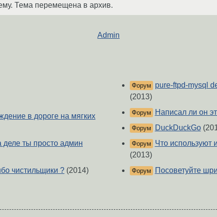
ему. Тема перемещена в архив.
Admin
pure-ftpd-mysql d
Форум
(2013)
Написал ли он э
Форум
ждение в дороге на мягких
DuckDuckGo
(201
Форум
а деле ты просто админ
Что используют 
Форум
(2013)
ибо чистильщики ?
(2014)
Посоветуйте шри
Форум