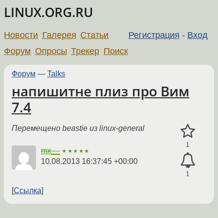
LINUX.ORG.RU
Новости
Галерея
Статьи
Регистрация
-
Вход
Форум
Опросы
Трекер
Поиск
Форум
—
Talks
напишитне плиз про Вим
7.4
Перемещено beastie из linux-general
1
mx__
★★★★★
10.08.2013 16:37:45 +00:00
1
Ссылка
←
→