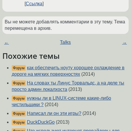
Ссылка
Вы не можете добавлять комментарии в эту тему. Тема
перемещена в архив.
←
Talks
→
Похожие темы
как обеспечить ноуту хорошее охлаждение в
Форум
дороге на мягких поверхностях
(2014)
На словах ты Линус Торвальдс, а на деле ты
Форум
просто админ локалхоста
(2013)
нужны ли в LINUX-системе какие-либо
Форум
чистильщики ?
(2014)
Написал ли он эти игры?
(2014)
Форум
DuckDuckGo
(2013)
Форум
Что используют интернет-провайдеры для