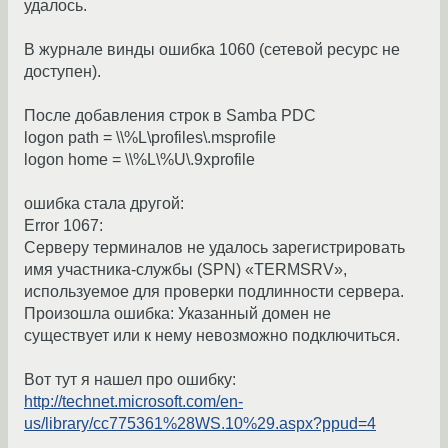
удалось.
В журнале винды ошибка 1060 (сетевой ресурс не
доступен).
После добавления строк в Samba PDC
logon path = \\%L\profiles\.msprofile
logon home = \\%L\%U\.9xprofile
ошибка стала другой:
Error 1067:
Серверу терминалов не удалось зарегистрировать
имя участника-службы (SPN) «TERMSRV»,
используемое для проверки подлинности сервера.
Произошла ошибка: Указанный домен не
существует или к нему невозможно подключиться.
Вот тут я нашел про ошибку:
http://technet.microsoft.com/en-
us/library/cc775361%28WS.10%29.aspx?ppud=4