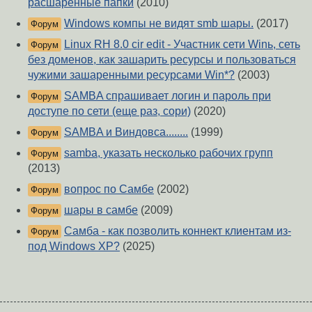
расшаренные папки
(2010)
Windows компы не видят smb шары.
(2017)
Форум
Linux RH 8.0 cir edit - Участник сети Winь, сеть
Форум
без доменов, как зашарить ресурсы и пользоваться
чужими зашаренными ресурсами Win*?
(2003)
SAMBA спрашивает логин и пароль при
Форум
доступе по сети (еще раз, сори)
(2020)
SAMBA и Виндовса........
(1999)
Форум
samba, указать несколько рабочих групп
Форум
(2013)
вопрос по Самбе
(2002)
Форум
шары в самбе
(2009)
Форум
Самба - как позволить коннект клиентам из-
Форум
под Windows XP?
(2025)