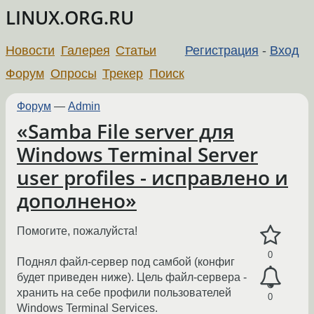
LINUX.ORG.RU
Новости
Галерея
Статьи
Регистрация
-
Вход
Форум
Опросы
Трекер
Поиск
Форум
—
Admin
«Samba File server для
Windows Terminal Server
user profiles - исправлено и
дополнено»
Помогите, пожалуйста!
0
Поднял файл-сервер под самбой (конфиг
будет приведен ниже). Цель файл-сервера -
хранить на себе профили пользователей
0
Windows Terminal Services.