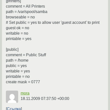
[printers]
comment = All Printers
path = /var/spool/samba
browseable = no
# Set public = yes to allow user 'guest account' to print
guest ok = no
writable = no
printable = yes
[public]
comment = Public Stuff
path = /home
public = yes
writable = yes
printable = no
create mask = 0777
mora
18.11.2009 07:37:50 +00:00
Ссылка