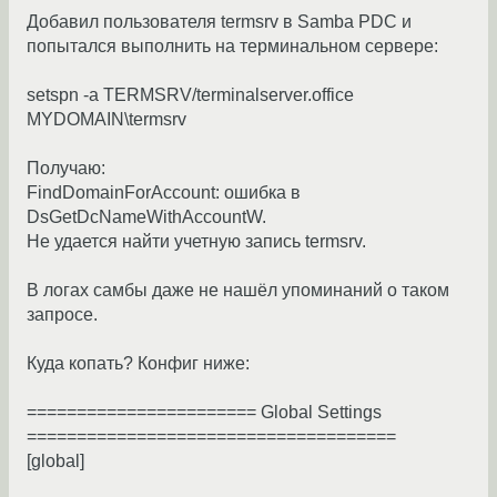
Добавил пользователя termsrv в Samba PDC и
попытался выполнить на терминальном сервере:
setspn -a TERMSRV/terminalserver.office
MYDOMAIN\termsrv
Получаю:
FindDomainForAccount: ошибка в
DsGetDcNameWithAccountW.
Не удается найти учетную запись termsrv.
В логах самбы даже не нашёл упоминаний о таком
запросе.
Куда копать? Конфиг ниже:
======================= Global Settings
=====================================
[global]