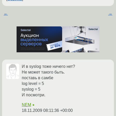
←
→
И в syslog тоже ничего нет?
Не может такого быть.
поставь в самбе
log level = 5
syslog = 5
И посмотри.
NEM
★
18.11.2009 08:11:36 +00:00