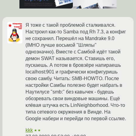
Я тоже с такой проблемой сталкивался.
Настроил как-то Samba под Rh 7.3, а конфиг
не сохранил. Перешёл на Mandrake 9.0
(IMHO лучше восьмой "Шляпы"
однозначно). Вместе с Самбой идёт такой
демон SWAT называется. Ставишь его,
пускаешь. А потом в бровзёре напираешь
localhost:901 и графически конфигуришь
свою самбу. Читать: SMB-HOWTO. После
настройки Самбы полезно будет набрать в
Наутилусе "smb:" без кавычек - будешь
обозревать свои виндовые машины. Ещё
клёвая штучка есть LinNeighborhood. Что-то
типа сетевого окружения в Винде. На
Google набери и перейди по первой ссылке.
kkk
★★