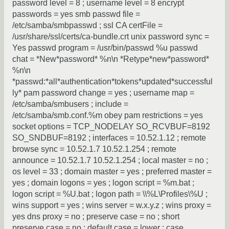
password level = 8 ; username level = 8 encrypt
passwords = yes smb passwd file =
/etc/samba/smbpasswd ; ssl CA certFile =
/usr/share/ssl/certs/ca-bundle.crt unix password sync =
Yes passwd program = /usr/bin/passwd %u passwd
chat = *New*password* %n\n *Retype*new*password*
%n\n
*passwd:*all*authentication*tokens*updated*successful
ly* pam password change = yes ; username map =
/etc/samba/smbusers ; include =
/etc/samba/smb.conf.%m obey pam restrictions = yes
socket options = TCP_NODELAY SO_RCVBUF=8192
SO_SNDBUF=8192 ; interfaces = 10.52.1.12 ; remote
browse sync = 10.52.1.7 10.52.1.254 ; remote
announce = 10.52.1.7 10.52.1.254 ; local master = no ;
os level = 33 ; domain master = yes ; preferred master =
yes ; domain logons = yes ; logon script = %m.bat ;
logon script = %U.bat ; logon path = \\%L\Profiles\%U ;
wins support = yes ; wins server = w.x.y.z ; wins proxy =
yes dns proxy = no ; preserve case = no ; short
preserve case = no ; default case = lower ; case