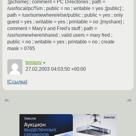
;[pchome] ; comment = PC Directories ; path =
/usr/local/pc/%m ; public = no ; writable = yes ;[public] ;
path = /usr/somewhere/else/public ; public = yes ; only
guest = yes ; writable = yes ; printable = no ;[myshare] ;
comment = Mary's and Fred's stuff ; path =
/usr/somewhere/shared ; valid users = mary fred ;
public = no ; writable = yes ; printable = no ; create
mask = 0765
toropov
★
27.02.2003 04:03:50 +00:00
Ссылка
←
→