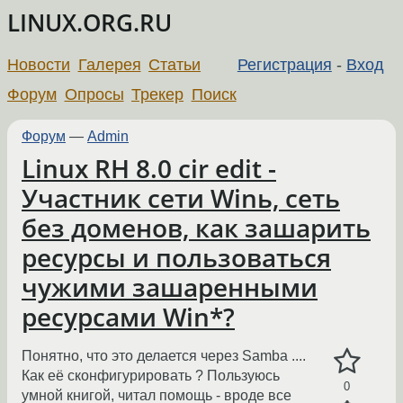
LINUX.ORG.RU
Новости
Галерея
Статьи
Регистрация
-
Вход
Форум
Опросы
Трекер
Поиск
Форум
—
Admin
Linux RH 8.0 cir edit -
Участник сети Winь, сеть
без доменов, как зашарить
ресурсы и пользоваться
чужими зашаренными
ресурсами Win*?
Понятно, что это делается через Samba ....
Как её сконфигурировать ? Пользуюсь
0
умной книгой, читал помощь - вроде все