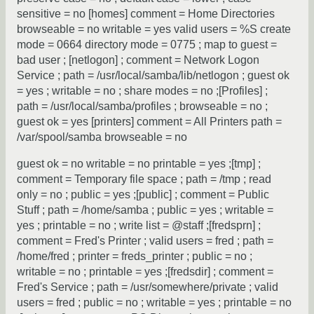
sensitive = no [homes] comment = Home Directories
browseable = no writable = yes valid users = %S create
mode = 0664 directory mode = 0775 ; map to guest =
bad user ; [netlogon] ; comment = Network Logon
Service ; path = /usr/local/samba/lib/netlogon ; guest ok
= yes ; writable = no ; share modes = no ;[Profiles] ;
path = /usr/local/samba/profiles ; browseable = no ;
guest ok = yes [printers] comment = All Printers path =
/var/spool/samba browseable = no
guest ok = no writable = no printable = yes ;[tmp] ;
comment = Temporary file space ; path = /tmp ; read
only = no ; public = yes ;[public] ; comment = Public
Stuff ; path = /home/samba ; public = yes ; writable =
yes ; printable = no ; write list = @staff ;[fredsprn] ;
comment = Fred's Printer ; valid users = fred ; path =
/home/fred ; printer = freds_printer ; public = no ;
writable = no ; printable = yes ;[fredsdir] ; comment =
Fred's Service ; path = /usr/somewhere/private ; valid
users = fred ; public = no ; writable = yes ; printable = no