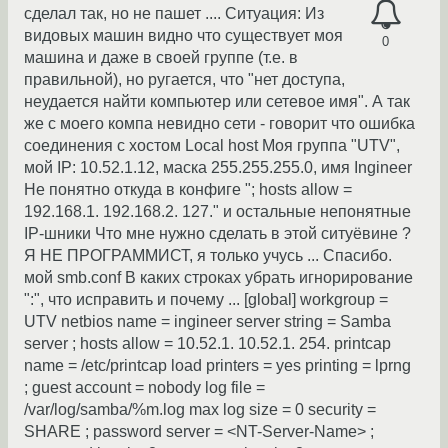
сделал так, но не пашет .... Ситуация: Из
видовых машин видно что существует моя
0
машина и даже в своей группе (т.е. в
правильной), но ругается, что "нет доступа,
неудается найти компьютер или сетевое имя". А так
же с моего компа невидно сети - говорит что ошибка
соединения с хостом Local host Моя группа "UTV",
мой IP: 10.52.1.12, маска 255.255.255.0, имя Ingineer
Не понятно откуда в конфиге "; hosts allow =
192.168.1. 192.168.2. 127." и остальные непонятные
IP-шники Что мне нужно сделать в этой ситуёвине ?
Я НЕ ПРОГРАММИСТ, я только учусь ... Спасибо.
мой smb.conf В каких строках убрать игнорирование
":", что исправить и почему ... [global] workgroup =
UTV netbios name = ingineer server string = Samba
server ; hosts allow = 10.52.1. 10.52.1. 254. printcap
name = /etc/printcap load printers = yes printing = lprng
; guest account = nobody log file =
/var/log/samba/%m.log max log size = 0 security =
SHARE ; password server = <NT-Server-Name> ;