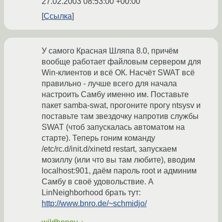
27.02.2003 08:53:00 +00:00
Ссылка
У самого Красная Шляпа 8.0, причём
вообще работает файловым сервером для
Win-клиентов и всё ОК. Насчёт SWAT всё
правильно - лучше всего для начала
настроить Самбу именно им. Поставьте
пакет samba-swat, прогоните прогу ntsysv и
поставьте там звездочку напротив службы
SWAT (чтоб запускалась автоматом на
старте). Теперь гоним команду
/etc/rc.d/init.d/xinetd restart, запускаем
мозиллу (или что вы там любите), вводим
localhost:901, даём пароль root и админим
Самбу в своё удовольствие. А
LinNeighborhood брать тут:
http://www.bnro.de/~schmidjo/