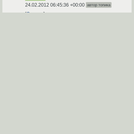
24.02.2012 06:45:36 +00:00
автор топика
Ссылка
Вы не можете добавлять комментарии в эту тему. Тема
перемещена в архив.
←
General
→
Похожие темы
Samba - Отказано в доступе
(2016)
Форум
Ubuntu, samba, гуй
(2020)
Форум
Самба - как позволить коннект клиентам из-
Форум
под Windows XP?
(2025)
Samba не пускает в шару
(2014)
Форум
Samba 4 и доступ по IP
(2021)
Форум
webmin
(2019)
Форум