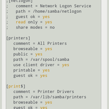
;[netlogon]

;   comment = Network Logon Service

;   path = /home/samba/netlogon

;   guest ok = 
yes
;   
read
 only = 
yes
;   share modes = no

[printers]

   comment = All Printers

   browseable = 
yes
   public = 
yes
   path = /var/spool/samba

   use client driver = 
yes
   printable = 
yes
   guest ok = 
yes
[
print
$]

   comment = Printer Drivers

   path = /var/lib/samba/printers

   browseable = 
yes
   guest ok = 
yes