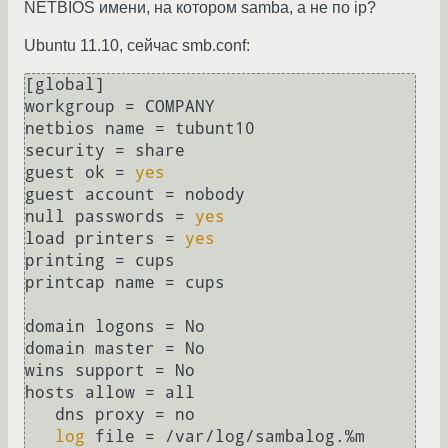
NETBIOS имени, на котором samba, а не по ip?
Ubuntu 11.10, сейчас smb.conf:
[global]

workgroup = COMPANY

netbios name = tubunt10

security = share

guest ok = 
yes
guest account = nobody

null passwords = 
yes
load printers = 
yes
printing = cups

printcap name = cups

domain logons = No

domain master = No

wins support = No

hosts allow = all

   dns proxy = no

log
 file = /var/log/sambalog.%m
