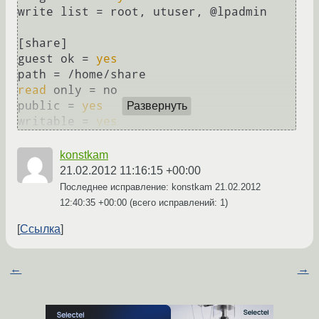
write list = root, utuser, @lpadmin

[share]

guest ok = 
yes
read
 only = no

public = 
yes
Развернуть
writable = 
yes
konstkam
21.02.2012 11:16:15 +00:00
Последнее исправление: konstkam
21.02.2012
12:40:35 +00:00
(всего исправлений: 1)
Ссылка
←
→