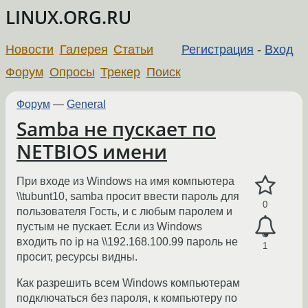
LINUX.ORG.RU
Новости
Галерея
Статьи
Регистрация
-
Вход
Форум
Опросы
Трекер
Поиск
Форум
—
General
Samba не пускает по
NETBIOS имени
При входе из Windows на имя компьютера
\\tubunt10, samba просит ввести пароль для
0
пользователя Гость, и с любым паролем и
пустым не пускает. Если из Windows
входить по ip на \\192.168.100.99 пароль не
1
просит, ресурсы видны.
Как разрешить всем Windows компьютерам
подключаться без пароля, к компьютеру по