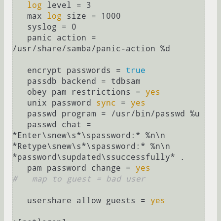
log
 level = 3

   max 
log
 size = 1000

   syslog = 0

   panic action = 
/usr/share/samba/panic-action %d

   encrypt passwords = 
true
   passdb backend = tdbsam

   obey pam restrictions = 
yes
   unix password 
sync
 = 
yes
   passwd program = /usr/bin/passwd %u

   passwd chat = 
*Enter\snew\s*\spassword:* %n\n 
*Retype\snew\s*\spassword:* %n\n 
*password\supdated\ssuccessfully* .

   pam password change = 
yes
#   map to guest = bad user
   usershare allow guests = 
yes