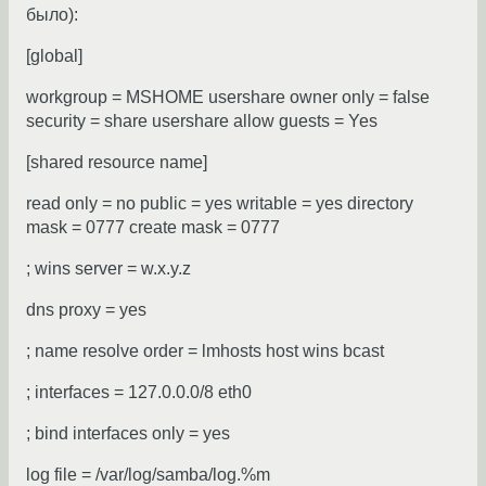
было):
[global]
workgroup = MSHOME usershare owner only = false
security = share usershare allow guests = Yes
[shared resource name]
read only = no public = yes writable = yes directory
mask = 0777 create mask = 0777
; wins server = w.x.y.z
dns proxy = yes
; name resolve order = lmhosts host wins bcast
; interfaces = 127.0.0.0/8 eth0
; bind interfaces only = yes
log file = /var/log/samba/log.%m