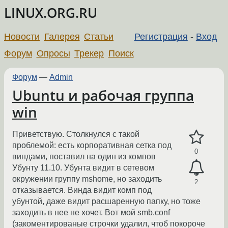
LINUX.ORG.RU
Новости
Галерея
Статьи
Регистрация
-
Вход
Форум
Опросы
Трекер
Поиск
Форум
—
Admin
Ubuntu и рабочая группа
win
Приветствую. Столкнулся с такой
проблемой: есть корпоративная сетка под
0
виндами, поставил на один из компов
Убунту 11.10. Убунта видит в сетевом
окружении группу mshome, но заходить
2
отказывается. Винда видит комп под
убунтой, даже видит расшаренную папку, но тоже
заходить в нее не хочет. Вот мой smb.conf
(закоментированые строчки удалил, чтоб покороче