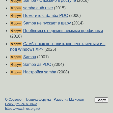
Samba - Отказано в доступе
(2016)
Форум
samba auth user
(2015)
Форум
Помогите с Samba PDC
(2006)
Форум
Samba не пускает в шару
(2014)
Форум
Проблемы с перемещаемыми профилями
Форум
(2018)
Самба - как позволить коннект клиентам из-
Форум
под Windows XP?
(2025)
Samba
(2001)
Форум
Samba as PDC
(2004)
Форум
Настройка samba
(2008)
Форум
О Сервере
-
Правила форума
-
Разметка Markdown
Вверх
Сообщить об ошибке
https://www.linux.org.ru/