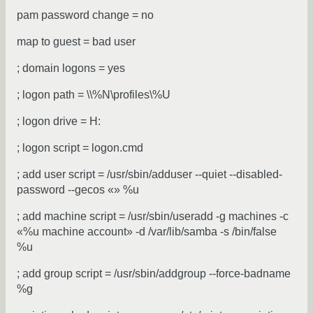
pam password change = no
map to guest = bad user
; domain logons = yes
; logon path = \\%N\profiles\%U
; logon drive = H:
; logon script = logon.cmd
; add user script = /usr/sbin/adduser --quiet --disabled-
password --gecos «» %u
; add machine script = /usr/sbin/useradd -g machines -c
«%u machine account» -d /var/lib/samba -s /bin/false
%u
; add group script = /usr/sbin/addgroup --force-badname
%g