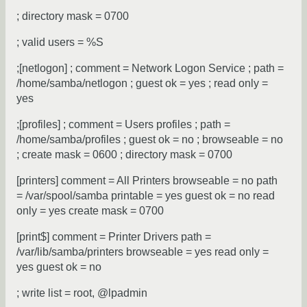
; directory mask = 0700
; valid users = %S
;[netlogon] ; comment = Network Logon Service ; path =
/home/samba/netlogon ; guest ok = yes ; read only =
yes
;[profiles] ; comment = Users profiles ; path =
/home/samba/profiles ; guest ok = no ; browseable = no
; create mask = 0600 ; directory mask = 0700
[printers] comment = All Printers browseable = no path
= /var/spool/samba printable = yes guest ok = no read
only = yes create mask = 0700
[print$] comment = Printer Drivers path =
/var/lib/samba/printers browseable = yes read only =
yes guest ok = no
; write list = root, @lpadmin