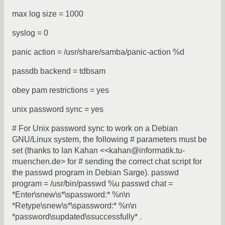
max log size = 1000
syslog = 0
panic action = /usr/share/samba/panic-action %d
passdb backend = tdbsam
obey pam restrictions = yes
unix password sync = yes
# For Unix password sync to work on a Debian
GNU/Linux system, the following # parameters must be
set (thanks to Ian Kahan <<kahan@informatik.tu-
muenchen.de> for # sending the correct chat script for
the passwd program in Debian Sarge). passwd
program = /usr/bin/passwd %u passwd chat =
*Enter\snew\s*\spassword:* %n\n
*Retype\snew\s*\spassword:* %n\n
*password\supdated\ssuccessfully* .