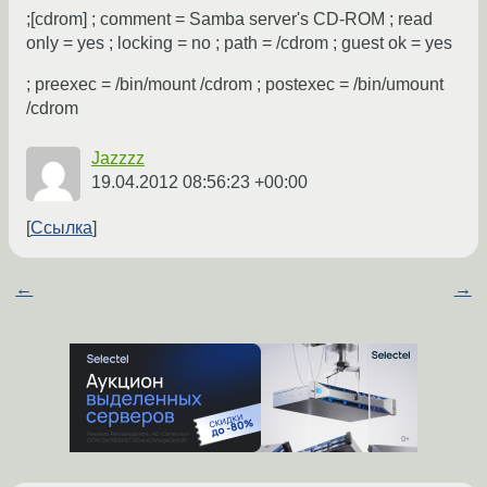
;[cdrom] ; comment = Samba server's CD-ROM ; read
only = yes ; locking = no ; path = /cdrom ; guest ok = yes
; preexec = /bin/mount /cdrom ; postexec = /bin/umount
/cdrom
Jazzzz
19.04.2012 08:56:23 +00:00
Ссылка
←
→