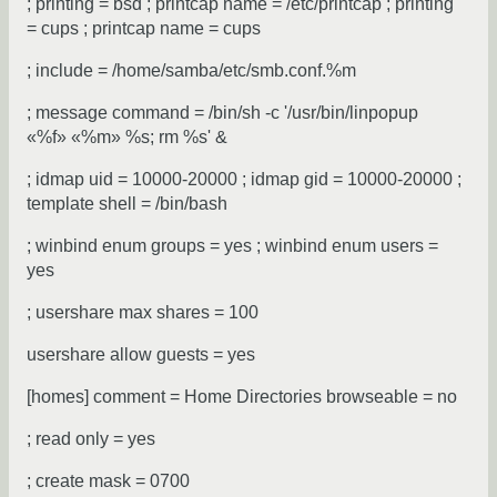
; printing = bsd ; printcap name = /etc/printcap ; printing
= cups ; printcap name = cups
; include = /home/samba/etc/smb.conf.%m
; message command = /bin/sh -c '/usr/bin/linpopup
«%f» «%m» %s; rm %s' &
; idmap uid = 10000-20000 ; idmap gid = 10000-20000 ;
template shell = /bin/bash
; winbind enum groups = yes ; winbind enum users =
yes
; usershare max shares = 100
usershare allow guests = yes
[homes] comment = Home Directories browseable = no
; read only = yes
; create mask = 0700