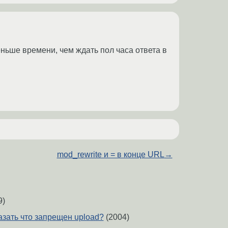
еньше времени, чем ждать пол часа ответа в
mod_rewrite и = в конце URL
→
9)
азать что запрещен upload?
(2004)