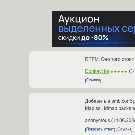
RTFM. Оно того стоит.
DonkeyHot
(
1
★★★★★
Ссылка
Добавить в smb.conf: pas
ldap ssl, idmap backen
anonymous
(
14.06.200
Показать ответ
Ссылка