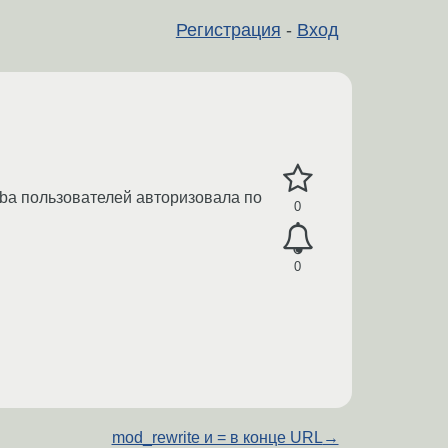
Регистрация
-
Вход
samba пользователей авторизовала по
0
0
mod_rewrite и = в конце URL
→