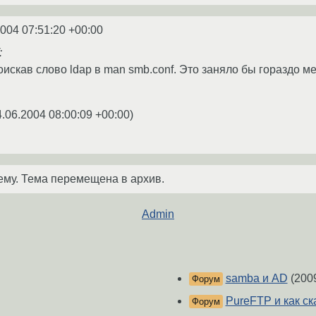
2004 07:51:20 +00:00
:
оискав слово ldap в man smb.conf. Это заняло бы гораздо м
4.06.2004 08:00:09 +00:00
)
ему. Тема перемещена в архив.
Admin
samba и AD
(200
Форум
PureFTP и как ск
Форум