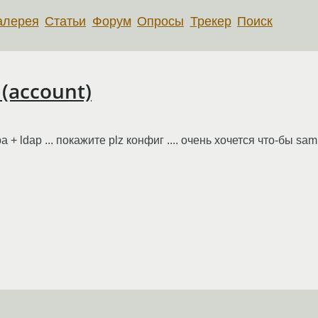
алерея
Статьи
Форум
Опросы
Трекер
Поиск
(account)
a + ldap ... покажите plz конфиг .... очень хочется что-бы 