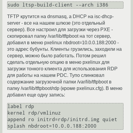
sudo ltsp-build-client --arch i386
TFTP крутится на dnsmasq, а DHCP на isc-dhcp-
server - все на нашем шлюзе (это отдельный
сервер). Все настроил для загрузки через PXE -
скопировал папку /var/lib/tftpboot на тот сервер,
добавил в меню pxelinux nbdroot=10.0.0.188:2000 -
это адрес бубунты. Клиенты грузились, заходили на
сервер, можно было работать. Потом решил
сделать отдельную опцию в меню pxelinux для
загрузки тонкого клиента для использования RDP
для работы на нашем PDC. Тупо слинковал
содержание загрузочной папки /var/lib/tftpboot в
папку /var/lib/tftpboot/rdp (кроме pxelinux.cfg). В меню
добавил еще одну запись:
label rdp

kernel rdp/vmlinuz

append ro initrd=rdp/initrd.img quiet 
splash nbdroot=10.0.0.188:2000