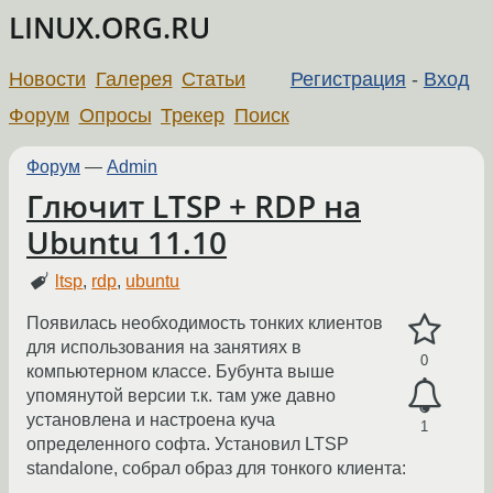
LINUX.ORG.RU
Новости
Галерея
Статьи
Регистрация
-
Вход
Форум
Опросы
Трекер
Поиск
Форум
—
Admin
Глючит LTSP + RDP на
Ubuntu 11.10
ltsp
,
rdp
,
ubuntu
Появилась необходимость тонких клиентов
для использования на занятиях в
0
компьютерном классе. Бубунта выше
упомянутой версии т.к. там уже давно
установлена и настроена куча
1
определенного софта. Установил LTSP
standalone, собрал образ для тонкого клиента: