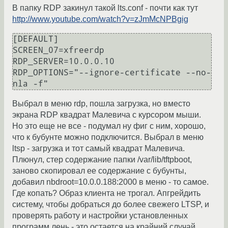
В папку RDP закинул такой lts.conf - почти как тут
http://www.youtube.com/watch?v=zJmMcNPBgig
[DEFAULT]

SCREEN_07=xfreerdp

RDP_SERVER=10.0.0.10

RDP_OPTIONS="--ignore-certificate --no-
nla -f"
Выбрал в меню rdp, пошла загрузка, но вместо
экрана RDP квадрат Малевича с курсором мыши.
Но это еще не все - подумал ну фиг с ним, хорошо,
что к бубунте можно подключится. Выбрал в меню
ltsp - загрузка и тот самый квадрат Малевича.
Плюнул, стер содержание папки /var/lib/tftpboot,
заново скопировал ее содержание с бубунты,
добавил nbdroot=10.0.0.188:2000 в меню - то самое.
Где копать? Образ клиента не трогал. Апгрейдить
систему, чтобы добраться до более свежего LTSP, и
проверять работу и настройки установленных
программ лень - это остается на крайний случай.