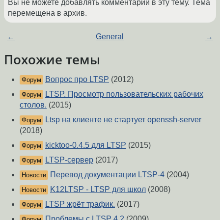
Вы не можете добавлять комментарии в эту тему. Тема
перемещена в архив.
←
General
→
Похожие темы
Вопрос про LTSP
(2012)
Форум
LTSP. Просмотр пользовательских рабочих
Форум
столов.
(2015)
Ltsp на клиенте не стартует openssh-server
Форум
(2018)
kicktoo-0.4.5 для LTSP
(2015)
Форум
LTSP-сервер
(2017)
Форум
Перевод документации LTSP-4
(2004)
Новости
K12LTSP - LTSP для школ
(2008)
Новости
LTSP жрёт трафик.
(2017)
Форум
Проблемы с LTSP 4.2
(2009)
Форум