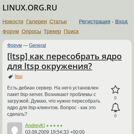
LINUX.ORG.RU
Новости
Галерея
Статьи
Регистрация
-
Вход
Форум
Опросы
Трекер
Поиск
Форум
—
General
[ltsp] как пересобрать ядро
для ltsp окружения?
ltsp
Есть дебиан сервер. На него установлен
пакет ltsp-server. Возникают проблемы с
0
загрузкой. Думаю, что нужно пересобрать
ядро для ltsp-клиентов. Вопрос - как это
сделать?
0
AndreyKl
★★★★★
03.09.2009 19:54:33 +00:00