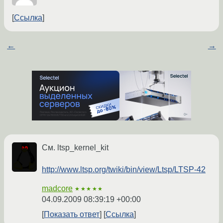
Ссылка
←
→
См. ltsp_kernel_kit
http://www.ltsp.org/twiki/bin/view/Ltsp/LTSP-42
madcore
★★★★★
04.09.2009 08:39:19 +00:00
Показать ответ
Ссылка